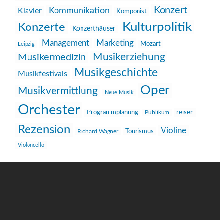
Konzert
Kommunikation
Klavier
Komponist
Kulturpolitik
Konzerte
Konzerthäuser
Management
Marketing
Mozart
Leipzig
Musikerziehung
Musikermedizin
Musikgeschichte
Musikfestivals
Oper
Musikvermittlung
Neue Musik
Orchester
reisen
Programmplanung
Publikum
Rezension
Violine
Richard Wagner
Tourismus
Violoncello