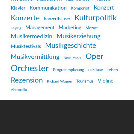
Konzert
Kommunikation
Klavier
Komponist
Kulturpolitik
Konzerte
Konzerthäuser
Management
Marketing
Mozart
Leipzig
Musikerziehung
Musikermedizin
Musikgeschichte
Musikfestivals
Oper
Musikvermittlung
Neue Musik
Orchester
reisen
Programmplanung
Publikum
Rezension
Violine
Richard Wagner
Tourismus
Violoncello