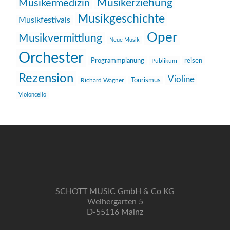
Musikerziehung
Musikermedizin
Musikgeschichte
Musikfestivals
Oper
Musikvermittlung
Neue Musik
Orchester
reisen
Programmplanung
Publikum
Rezension
Violine
Richard Wagner
Tourismus
Violoncello
SCHOTT MUSIC GmbH & Co KG
Weihergarten 5
D-55116 Mainz