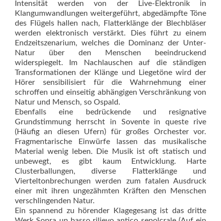
Intensität werden von der Live-Elektronik in
Klangumwandlungen weitergeführt, abgedämpfte Töne
des Flügels hallen nach, Flatterklänge der Blechbläser
werden elektronisch verstärkt. Dies führt zu einem
Endzeitszenarium, welches die Dominanz der Unter-
Natur über den Menschen beeindruckend
widerspiegelt. Im Nachlauschen auf die ständigen
Transformationen der Klänge und Liegetöne wird der
Hörer sensibilisiert für die Wahrnehmung einer
schroffen und einseitig abhängigen Verschränkung von
Natur und Mensch, so Ospald.
Ebenfalls eine bedrückende und resignative
Grundstimmung herrscht in Sovente in queste rive
(Häufig an diesen Ufern) für großes Orchester vor.
Fragmentarische Einwürfe lassen das musikalische
Material wenig leben. Die Musik ist oft statisch und
unbewegt, es gibt kaum Entwicklung. Harte
Clusterballungen, diverse Flatterklänge und
Vierteltonbrechungen werden zum fatalen Ausdruck
einer mit ihren ungezähmten Kräften den Menschen
verschlingenden Natur.
Ein spannend zu hörender Klagegesang ist das dritte
Werk Sopra un basso rilievo antico sepolcrale (Auf ein