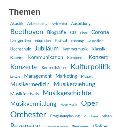
Themen
Akustik
Arbeitsplatz
Ausbildung
Architektur
Beethoven
Corona
Biografie
CD
Chor
Dirigenten
education
Festival
Führung
Gesundheit
Jubiläum
Klassik
Hochschule
Kammermusik
Konzert
Kommunikation
Klavier
Komponist
Kulturpolitik
Konzerte
Konzerthäuser
Management
Marketing
Mozart
Leipzig
Musikerziehung
Musikermedizin
Musikgeschichte
Musikfestivals
Oper
Musikvermittlung
Neue Musik
Orchester
reisen
Programmplanung
Publikum
Rezension
Violine