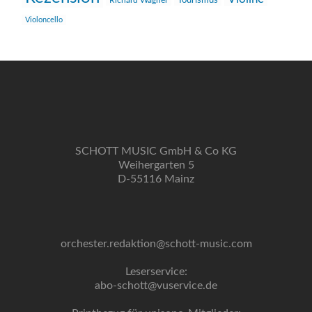
Richard Wagner
Tourismus
Violoncello
SCHOTT MUSIC GmbH & Co KG
Weihergarten 5
D-55116 Mainz
orchester.redaktion@schott-music.com
Leserservice:
abo-schott@vuservice.de