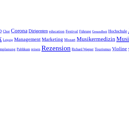
Corona
D
Dirigenten
Hochschule
education
Festival
Führung
Chor
Gesundheit
k
Musi
Musikermedizin
Management
Marketing
Mozart
Leipzig
Rezension
Violine
reisen
mmplanung
Publikum
Richard Wagner
Tourismus