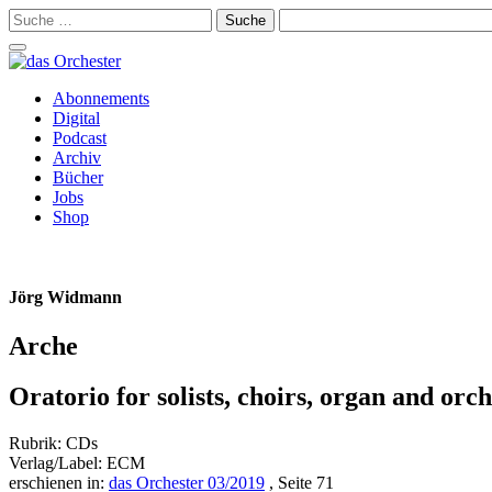
Suche
nach:
Schalte
Navigation
Zum
Abonnements
Inhalt
Digital
springen
Podcast
Archiv
Bücher
Jobs
Shop
Jörg Widmann
Arche
Oratorio for solists, choirs, organ and o
Rubrik: CDs
Verlag/Label: ECM
erschienen in:
das Orchester 03/2019
, Seite 71