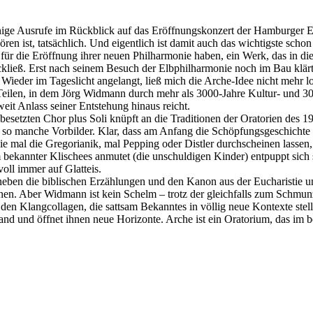
einige Ausrufe im Rückblick auf das Eröffnungskonzert der Hamburger 
en ist, tatsächlich. Und eigentlich ist damit auch das wichtigste schon
ür die Eröffnung ihrer neuen Philharmonie haben, ein Werk, das in die
kließ. Erst nach seinem Besuch der Elbphilharmonie noch im Bau klär
ieder im Tageslicht angelangt, ließ mich die Arche-Idee nicht mehr l
Teilen, in dem Jörg Widmann durch mehr als 3000-Jahre Kultur- und 300
eit Anlass seiner Entstehung hinaus reicht.
setzten Chor plus Soli knüpft an die Traditionen der Oratorien des 19.
 so manche Vorbilder. Klar, dass am Anfang die Schöpfungsgeschichte 
mal die Gregorianik, mal Pepping oder Distler durchscheinen lassen,
bekannter Klischees anmutet (die unschuldigen Kinder) entpuppt sich 
oll immer auf Glatteis.
 neben die biblischen Erzählungen und den Kanon aus der Eucharistie u
nen. Aber Widmann ist kein Schelm – trotz der gleichfalls zum Schmun
 den Klangcollagen, die sattsam Bekanntes in völlig neue Kontexte stell
d und öffnet ihnen neue Horizonte. Arche ist ein Oratorium, das im b