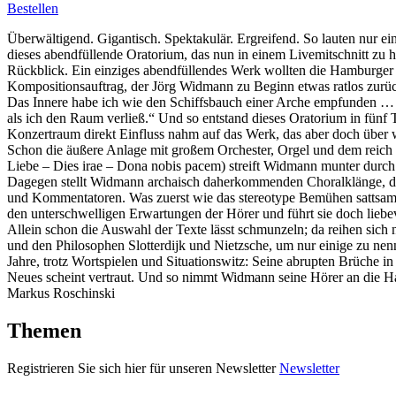
Bestellen
Überwältigend. Gigantisch. Spektakulär. Ergreifend. So lauten nur 
dieses abendfüllende Oratorium, das nun in einem Livemitschnitt zu hör
Rückblick. Ein einziges abendfüllendes Werk wollten die Hamburger f
Kompositionsauftrag, der Jörg Widmann zu Beginn etwas ratlos zurüc
Das Innere habe ich wie den Schiffsbauch einer Arche empfunden … W
als ich den Raum verließ.“ Und so entstand dieses Oratorium in fünf 
Konzertraum direkt Einfluss nahm auf das Werk, das aber doch über w
Schon die äußere Anlage mit großem Orchester, Orgel und dem reich be
Liebe – Dies irae – Dona nobis pacem) streift Widmann munter durch
Dagegen stellt Widmann archaisch daherkommenden Choralklänge, die 
und Kommentatoren. Was zuerst wie das stereotype Bemühen sattsam 
den unterschwelligen Erwartungen der Hörer und führt sie doch liebev
Allein schon die Auswahl der Texte lässt schmunzeln; da reihen sich
und den Philosophen Slotterdijk und Nietzsche, um nur einige zu nen
Jahre, trotz Wortspielen und Situationswitz: Seine abrupten Brüche in
Neues scheint vertraut. Und so nimmt Widmann seine Hörer an die Han
Markus Roschinski
Themen
Registrieren Sie sich hier für unseren Newsletter
Newsletter