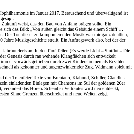
Elbphilharmonie im Januar 2017. Berauschend und überwältigend ist
 gesagt.
 Zukunft weist, das den Bau von Anfang prägen sollte. Ein
te sich das Bild: „Von außen gleicht das Gebäude einem Schiff …
os. Der Ton dieser zu komponierenden Musik war mir ganz deutlich,
 Jahre Musikgeschichte streift. Ein Auftragswerk also, bei der der
 Jahrhunderts an. In den fünf Teilen (Es werde Licht – Sintflut – Die
der Genesis durch rau wehende Klangflächen sich entwickelt.
 immer vorwärts getrieben durch zwei Kinderstimmen als Erzähler
schnell als gekonnter und augenzwinkernder Zug. Widmann spielt mit
nd der Totenfeier Texte von Brentano, Klabund, Schiller, Claudius
zeln einladenden Einlagen mit Chansons im Stil der goldenen 20er
t, verändert das Hören. Scheinbar Vertrautes wird neu entdeckt,
esten Sinne Grenzen überschreitet und neue Welten zeigt.