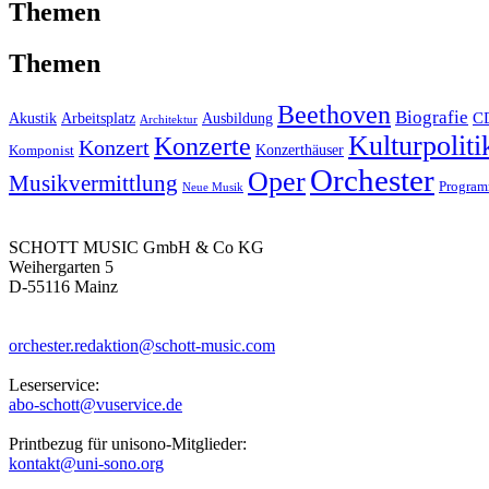
Themen
Themen
Beethoven
Biografie
C
Akustik
Arbeitsplatz
Ausbildung
Architektur
Kulturpoliti
Konzerte
Konzert
Konzerthäuser
Komponist
Orchester
Oper
Musikvermittlung
Progra
Neue Musik
SCHOTT MUSIC GmbH & Co KG
Weihergarten 5
D-55116 Mainz
orchester.redaktion@schott-music.com
Leserservice:
abo-schott@vuservice.de
Printbezug für unisono-Mitglieder:
kontakt@uni-sono.org