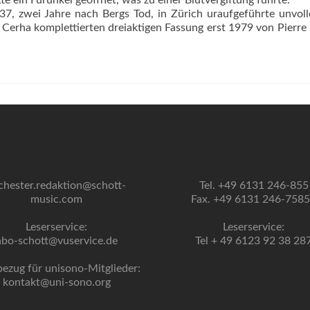
te ein Furunkel geöffnet, was zu einer Blutvergiftung führte.
37, zwei Jahre nach Bergs Tod, in Zürich uraufgeführte unvol
ch Cerha komplettierten dreiaktigen Fassung erst 1979 von Pierre
chester.redaktion@schott-
Tel. +49 6131 246-855
music.com
Fax. +49 6131 246-758
Leserservice:
Leserservice:
abo-schott@vuservice.de
Tel + 49 6123 92 38 28
bezug für unisono-Mitglieder:
kontakt@uni-sono.org