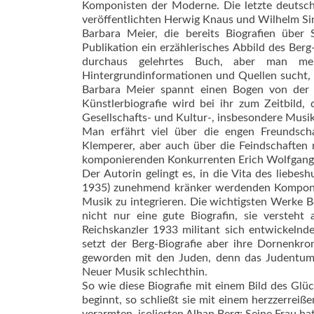
Komponisten der Moderne. Die letzte deutsche
veröffentlichten Herwig Knaus und Wilhelm Sin
Barbara Meier, die bereits Biografien über S
Publikation ein erzählerisches Abbild des Berg
durchaus gelehrtes Buch, aber man me
Hintergrundinformationen und Quellen sucht, 
Barbara Meier spannt einen Bogen von der u
Künstlerbiografie wird bei ihr zum Zeitbild,
Gesellschafts- und Kultur-, insbesondere Musi
Man erfährt viel über die engen Freundsc
Klemperer, aber auch über die Feindschaften
komponierenden Konkurrenten Erich Wolfgang 
Der Autorin gelingt es, in die Vita des liebe
1935) zunehmend kränker werdenden Komponist
Musik zu integrieren. Die wichtigsten Werke Be
nicht nur eine gute Biografin, sie versteh
Reichskanzler 1933 militant sich entwickeln
setzt der Berg-Biografie aber ihre Dornenkr
geworden mit den Juden, denn das Judentum 
Neuer Musik schlechthin.
So wie diese Biografie mit einem Bild des Glü
beginnt, so schließt sie mit einem herzzerreiß