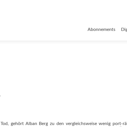
Zum
Inhalt
Abonnements
Dig
springen
1
od, gehört Alban Berg zu den vergleichsweise wenig port-rä