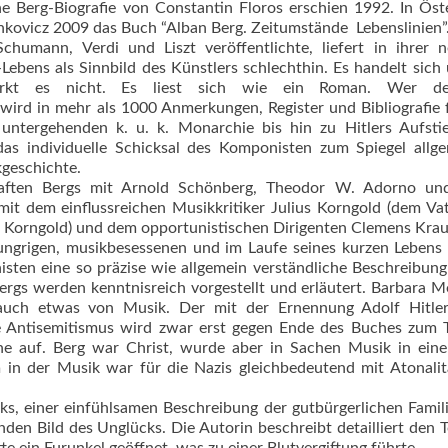
 Berg-Biografie von Constantin Floros erschien 1992. In Öst
kovicz 2009 das Buch “Alban Berg. Zeitumstände  Lebenslinien”
chumann, Verdi und Liszt veröffentlichte, liefert in ihrer 
-Lebens als Sinnbild des Künstlers schlechthin. Es handelt sich
rkt es nicht. Es liest sich wie ein Roman. Wer d
wird in mehr als 1000 Anmerkungen, Register und Bibliografie 
ntergehenden k. u. k. Monarchie bis hin zu Hitlers Aufstie
 das individuelle Schicksal des Komponisten zum Spiegel allg
kgeschichte.
haften Bergs mit Arnold Schönberg, Theodor W. Adorno un
 mit dem einflussreichen Musikkritiker Julius Korngold (dem Va
Korngold) und dem opportunistischen Dirigenten Clemens Krau
shungrigen, musikbesessenen und im Laufe seines kurzen Lebens
en eine so präzise wie allgemein verständliche Beschreibung
rgs werden kenntnisreich vorgestellt und erläutert. Barbara Me
t auch etwas von Musik. Der mit der Ernennung Adolf Hitle
de Antisemitismus wird zwar erst gegen Ende des Buches zum
one auf. Berg war Christ, wurde aber in Sachen Musik in ein
in der Musik war für die Nazis gleichbedeutend mit Atonali
cks, einer einfühlsamen Beschreibung der gutbürgerlichen Famil
enden Bild des Unglücks. Die Autorin beschreibt detailliert den 