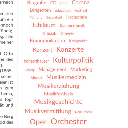
Corona
erreich
Biografie
CD
Chor
.
Dirigenten
education
Festival
neusten
Hochschule
Führung
Gesundheit
 um ein
Jubiläum
ennoch
Kammermusik
fündig.
Klassik
Klavier
g. Die
Kommunikation
Komponist
emeiner
Konzerte
Konzert
d Otto
Kulturpolitik
ter des
Konzerthäuser
s.
Management
Marketing
 (1885-
Leipzig
 seiner
Musikermedizin
Mozart
ier ist
Musikerziehung
rs zum
 Thema,
Musikfestivals
en Topf
Musikgeschichte
tät und
Musikvermittlung
Neue Musik
ie Berg
Orchester
Oper
Tod des