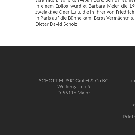
verarmten, isolierten Alban Berg: Seine Frau hat
In einem Epilog würdigt Barbara Meier die 19
zweiaktige Oper Lulu, die in ihrer von Friedri
in Paris auf die Bühne kam  Bergs Vermächtnis.
Dieter David Scholz
SCHOTT MUSIC GmbH & Co KG
or
Weihergarten 5
D-55116 Mainz
Print