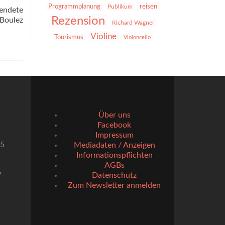
reisen
Programmplanung
Publikum
lendete
Rezension
 Boulez
Richard Wagner
Violine
Tourismus
Violoncello
Über uns
Facebook
Impressum
55
Mediadaten / Anzeigen
Informationspflichten
AGBs
7
Datenschutz
Zum Newsletter anmelden