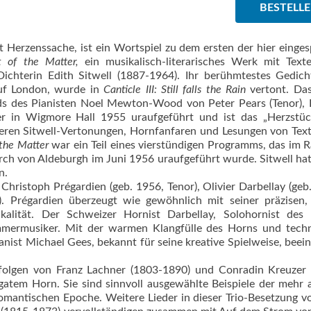
BESTELL
 Herzenssache, ist ein Wortspiel zu dem ersten der hier einges
 of the Matter,
ein musikalisch-literarisches Werk mit Text
chterin Edith Sitwell (1887-1964). Ihr berühmtestes Gedich
auf London, wurde in
Canticle III: Still falls the Rain
vertont. Das
ods des Pianisten Noel Mewton-Wood von Peter Pears (Tenor),
er in Wigmore Hall 1955 uraufgeführt und ist das „Herzstüc
eren Sitwell-Vertonungen, Hornfanfaren und Lesungen von Tex
 the Matter
war ein Teil eines vierstündigen Programms, das im
rch von Aldeburgh im Juni 1956 uraufgeführt wurde. Sitwell hat
n.
Christoph Prégardien (geb. 1956, Tenor), Olivier Darbellay (geb
. Prégardien überzeugt wie gewöhnlich mit seiner präzisen,
alität. Der Schweizer Hornist Darbellay, Solohornist des 
ammermusiker. Mit der warmen Klangfülle des Horns und tech
ianist Michael Gees, bekannt für seine kreative Spielweise, beei
folgen von Franz Lachner (1803-1890) und Conradin Kreuzer 
gatem Horn. Sie sind sinnvoll ausgewählte Beispiele der mehr 
omantischen Epoche. Weitere Lieder in dieser Trio-Besetzung v