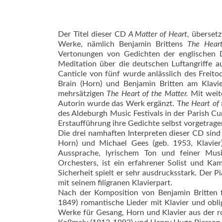
Der Titel dieser CD
A Matter of Heart,
übersetzt
Werke, nämlich Benjamin Brittens
The Heart
Vertonungen von Gedichten der englischen Di
Meditation über die deutschen Luftangriffe 
Canticle von fünf wurde anlässlich des Freit
Brain (Horn) und Benjamin Britten am Klavi
mehrsätzigen
The Heart of the Matter.
Mit weit
Autorin wurde das Werk ergänzt. T
he Heart of
des Aldeburgh Music Festivals in der Parish Cu
Erstaufführung ihre Gedichte selbst vorgetrage
Die drei namhaften Interpreten dieser CD sind 
Horn) und Michael Gees (geb. 1953, Klavier)
Aussprache, lyrischem Ton und feiner Musik
Orchesters, ist ein erfahrener Solist und K
Sicherheit spielt er sehr ausdrucksstark. Der P
mit seinem filigranen Klavierpart.
Nach der Komposition von Benjamin Britten 
1849) romantische Lieder mit Klavier und obli
Werke für Gesang, Horn und Klavier aus der r