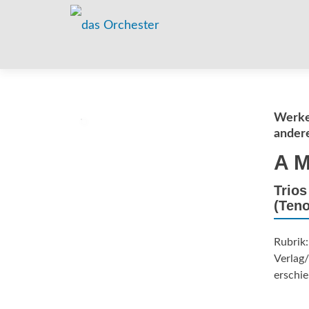
Werke 
ander
A M
Trios
(Teno
Rubrik
Verlag
erschie