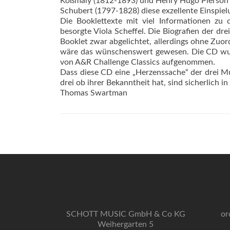
Koßmaly (1812-1893) und Henry Hugo Pierson 
Schubert (1797-1828) diese exzellente Einspiel
Die Booklettexte mit viel Informationen zu 
besorgte Viola Scheffel. Die Biografien der dre
Booklet zwar abgelichtet, allerdings ohne Zuor
wäre das wünschenswert gewesen. Die CD wur
von A&R Challenge Classics aufgenommen.
Dass diese CD eine „Herzenssache“ der drei Mus
drei ob ihrer Bekanntheit hat, sind sicherlich in
Thomas Swartman
SCHOTT MUSIC GmbH & Co KG
or
Weihergarten 5