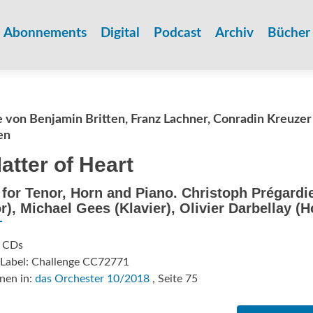
Zum
Inhalt
Abonnements
Digital
Podcast
Archiv
Bücher
springen
von Benjamin Britten, Franz Lachner, Conradin Kreuzer
en
atter of Heart
 for Tenor, Horn and Piano. Christoph Prégardi
r), Michael Gees (Klavier), Olivier Darbellay (H
: CDs
/Label: Challenge CC72771
nen in:
das Orchester 10/2018
, Seite 75