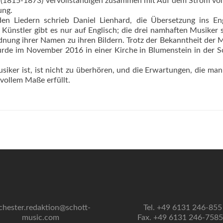
(1815-1873) vervollständigen zusammen mit Auf dem Strom vo
ung.
den Liedern schrieb Daniel Lienhard, die Übersetzung ins En
i Künstler gibt es nur auf Englisch; die drei namhaften Musiker 
dnung ihrer Namen zu ihren Bildern. Trotz der Bekanntheit der 
de im November 2016 in einer Kirche in Blumenstein in der S
iker ist, ist nicht zu überhören, und die Erwartungen, die man
 vollem Maße erfüllt.
chester.redaktion@schott-
Tel. +49 6131 246-855
music.com
Fax. +49 6131 246-758