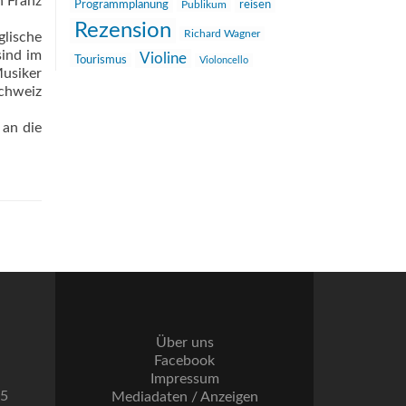
n Franz
reisen
Programmplanung
Publikum
Rezension
Richard Wagner
glische
sind im
Violine
Tourismus
Violoncello
Musiker
chweiz
 an die
Über uns
Facebook
Impressum
55
Mediadaten / Anzeigen