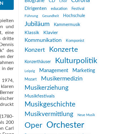
Corona
Biografie
CD
Chor
EN
Dirigenten
education
Festival
Hochschule
Führung
Gesundheit
pielten
Jubiläum
Kammermusik
en und
t, eine
Klassik
Klavier
 dritte
Kommunikation
Komponist
 Dennis
Konzerte
Konzert
k“ des
ten der
Kulturpolitik
Konzerthäuser
 Rahmen
 in der
Management
Marketing
Leipzig
Musikermedizin
Mozart
. 1974,
 klaren
Musikerziehung
Berner
Musikfestivals
nischer
Musikgeschichte
ndruckt
Musikvermittlung
Neue Musik
(1780-
als 200
Orchester
Oper
on Carl