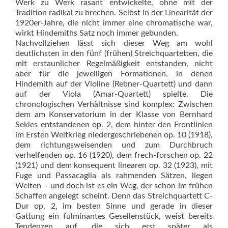
Werk zu Werk rasant entwickelte, ohne mit der
Tradition radikal zu brechen. Selbst in der Linearität der
1920er-Jahre, die nicht immer eine chromatische war,
wirkt Hindemiths Satz noch immer gebunden.
Nachvollziehen lässt sich dieser Weg am wohl
deutlichsten in den fünf (frühen) Streichquartetten, die
mit erstaunlicher Regelmäßigkeit entstanden, nicht
aber für die jeweiligen Formationen, in denen
Hindemith auf der Violine (Rebner-Quartett) und dann
auf der Viola (Amar-Quartett) spielte. Die
chronologischen Verhältnisse sind komplex: Zwischen
dem am Konservatorium in der Klasse von Bernhard
Sekles entstandenen op. 2, dem hinter den Frontlinien
im Ersten Weltkrieg niedergeschriebenen op. 10 (1918),
dem richtungsweisenden und zum Durchbruch
verhelfenden op. 16 (1920), dem frech-forschen op. 22
(1921) und dem konsequent linearen op. 32 (1923), mit
Fuge und Passacaglia als rahmenden Sätzen, liegen
Welten – und doch ist es ein Weg, der schon im frühen
Schaffen angelegt scheint. Denn das Streichquartett C-
Dur op. 2, im besten Sinne und gerade in dieser
Gattung ein fulminantes Gesellenstück, weist bereits
Tendenzen auf, die sich erst später als