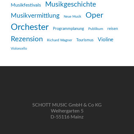
Musikgeschichte
Musikfestivals
Oper
Musikvermittlung
Neue Musik
Orchester
reisen
Programmplanung
Publikum
Rezension
Violine
Richard Wagner
Tourismus
Violoncello
SCHOTT MUSIC GmbH & Co KG
Weihergarten 5
D-55116 Mainz