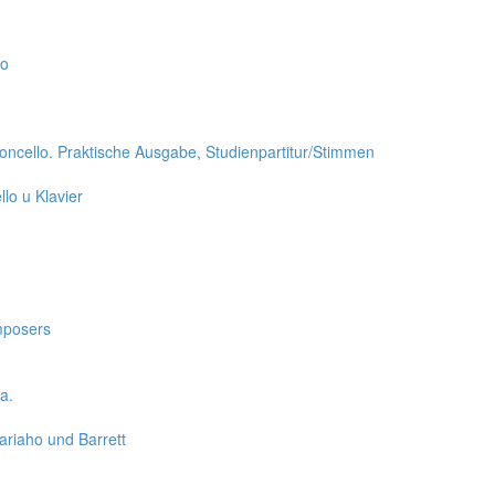
lo
oloncello. Praktische Ausgabe, Studienpartitur/Stimmen
llo u Klavier
mposers
a.
ariaho und Barrett