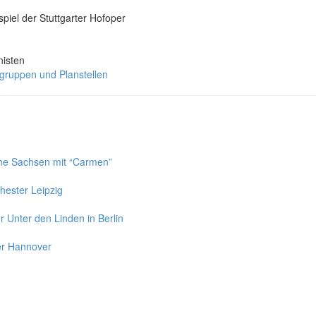
piel der Stuttgarter Hofoper
nisten
fgruppen und Planstellen
ne Sachsen mit “Carmen”
hester Leipzig
 Unter den Linden in Berlin
er Hannover