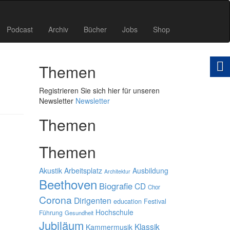
Podcast
Archiv
Bücher
Jobs
Shop
Themen
Registrieren Sie sich hier für unseren
Newsletter
Newsletter
Themen
Themen
Akustik
Arbeitsplatz
Ausbildung
Architektur
Beethoven
Biografie
CD
Chor
Corona
Dirigenten
education
Festival
Hochschule
Führung
Gesundheit
Jubiläum
Klassik
Kammermusik