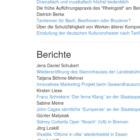
Dramatisch und musikalisch höchst bedenklich
Die frühe Aufführungspraxis des "Rheingold" am Beis
Dietrich Berke
Tantiemen für Bach, Beethoven oder Bruckner?
Über die Schutzfähigkeit von Werken älterer Kompo
Einstufung der deutschen Kulturorchester nach Tari
Berichte
Jens Daniel Schubert
Wiedereröffnung des Stammhauses der Landesbüh
Tatjana Böhme-Mehner
Innovatives Marketing-Projekt beim Gewandhausorc
Kirsten Liese
Franz Schrekers “Der ferne Klang” an der Staatsoper
Sabine Meine
John Cages sämtliche “Europeras” an der Staatsop
Günter Matysiak
Sidney Corbetts Oper “Noach” (UA) in Bremen
Jörg Loskill
Vivaldis “Ottone in villa” wiederbelebt in Essen