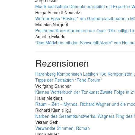
Jörg Loskill
Musikhochschule Detmold erarbeitet mit Experten W
Helga Schmidt-Neusatz
Werner Egks “Revisor” am Gärtnerplatztheater in 
Matthias Norquet
Posthume Konzertpremiere der Oper “Die heilige Lin
Annette Eckerle
“Das Mädchen mit den Schwefelhölzern” von Helmut
Rezensionen
Harenberg Komponisten Lexikon 760 Komponisten un
Tipps der Redaktion “Fono Forum”
Wolfgang Sandner
Kleines Wörterbuch der Tonkunst Zweite Folge in 2
Hans Melderis
Raum – Zeit – Mythos. Richard Wagner und die mo
Richard Klein (Hg.)
Narben des Gesamtkunstwerks. Wagners Ring des 
Vikram Seth
Verwandte Stimmen, Roman
Ulrich Müller