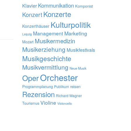
Kommunikation
Klavier
Komponist
Konzerte
Konzert
Kulturpolitik
Konzerthäuser
Management
Marketing
Leipzig
Musikermedizin
Mozart
Musikerziehung
Musikfestivals
Musikgeschichte
Musikvermittlung
Neue Musik
Orchester
Oper
Programmplanung
reisen
Publikum
Rezension
Richard Wagner
Violine
Tourismus
Violoncello