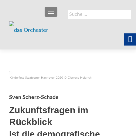
SCHALTE NAVIGATION
Suche
nach:
Kinderfest-Staatsoper-Hannover-2020 ©-Clemens-Heidrich
Sven Scherz-Schade
Zukunftsfragen im
Rückblick
Ist die demografische