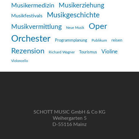
Musikerziehung
Musikermedizin
Musikgeschichte
Musikfestivals
Oper
Musikvermittlung
Neue Musik
Orchester
reisen
Programmplanung
Publikum
Rezension
Violine
Richard Wagner
Tourismus
Violoncello
SCHOTT MUSIC GmbH & Co KG
Weihergarten 5
D-55116 Mainz