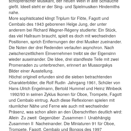
schöpferischer Musikant, der neuen Wein in alte Schläuche
gießt. Ideell steht er der Sing- und Spielmusiken Hindemiths
nahe.
More sophisticated klingt Triplum für Flöte, Fagott und
Cembalo des 1943 geborenen Helge Jung, der unter
anderem bei Richard Wagner-Régeny studierte: Ein Stück,
das viel Hallraum braucht, spielt es doch mit wechselnden
Positionen, sprich Entfernungen der drei Musiker zueinander.
Die Noten der drei Redenden verlaufen asynchron. Nach
zwischenzeitlichem Einvernehmen treibt sie der Eigensinn
wieder auseinander. Die Idee, drei standfeste Teile mit zwei
Promenaden zu unterbrechen, erinnert an Mussorgskys
Bilder einer Ausstellung.
Höchst originell erfunden sind die sieben betrachtenden
Charakterbilder, die Rolf Rudin  Jahrgang 1961, Schüler von
Hans-Ulrich Engelmann, Bertold Hummel und Heinz Winbeck
 1992/93 in seinen Zyklus Ikonen für Oboe, Trompete, Fagott
und Cembalo eintrug. Auch diese Reflexionen spielen mit
räumlicher Nähe und Ferne wie auch mit wechselnder
Präsenz, was schon allein an den Überschriften deutlich wird:
Allein  Zu zweit  Gegenüber  Zusammen I  Unabhängig 
Zusammen II  Nacheinander. Die Miniaturen 91 für Oboe,
Trompete, Fagott, Cembalo und Bongos des 1997