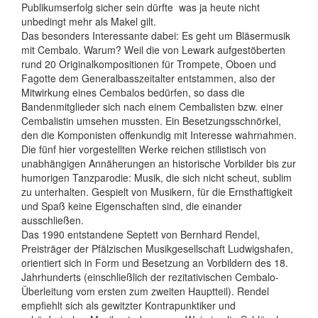
Publikumserfolg sicher sein dürfte  was ja heute nicht
unbedingt mehr als Makel gilt.
Das besonders Interessante dabei: Es geht um Bläsermusik
mit Cembalo. Warum? Weil die von Lewark aufgestöberten
rund 20 Originalkompositionen für Trompete, Oboen und
Fagotte dem Generalbasszeitalter entstammen, also der
Mitwirkung eines Cembalos bedürfen, so dass die
Bandenmitglieder sich nach einem Cembalisten bzw. einer
Cembalistin umsehen mussten. Ein Besetzungsschnörkel,
den die Komponisten offenkundig mit Interesse wahrnahmen.
Die fünf hier vorgestellten Werke reichen stilistisch von
unabhängigen Annäherungen an historische Vorbilder bis zur
humorigen Tanzparodie: Musik, die sich nicht scheut, sublim
zu unterhalten. Gespielt von Musikern, für die Ernsthaftigkeit
und Spaß keine Eigenschaften sind, die einander
ausschließen.
Das 1990 entstandene Septett von Bernhard Rendel,
Preisträger der Pfälzischen Musikgesellschaft Ludwigshafen,
orientiert sich in Form und Besetzung an Vorbildern des 18.
Jahrhunderts (einschließlich der rezitativischen Cembalo-
Überleitung vom ersten zum zweiten Hauptteil). Rendel
empfiehlt sich als gewitzter Kontrapunktiker und