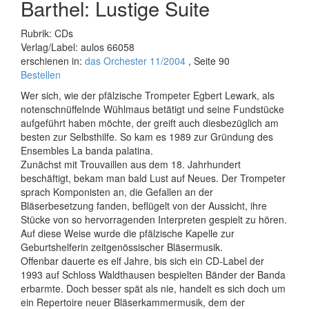
Barthel: Lustige Suite
Rubrik: CDs
Verlag/Label: aulos 66058
erschienen in:
das Orchester 11/2004
, Seite 90
Bestellen
Wer sich, wie der pfälzische Trompeter Egbert Lewark, als
notenschnüffelnde Wühlmaus betätigt und seine Fundstücke
aufgeführt haben möchte, der greift auch diesbezüglich am
besten zur Selbsthilfe. So kam es 1989 zur Gründung des
Ensembles La banda palatina.
Zunächst mit Trouvaillen aus dem 18. Jahrhundert
beschäftigt, bekam man bald Lust auf Neues. Der Trompeter
sprach Komponisten an, die Gefallen an der
Bläserbesetzung fanden, beflügelt von der Aussicht, ihre
Stücke von so hervorragenden Interpreten gespielt zu hören.
Auf diese Weise wurde die pfälzische Kapelle zur
Geburtshelferin zeitgenössischer Bläsermusik.
Offenbar dauerte es elf Jahre, bis sich ein CD-Label der
1993 auf Schloss Waldthausen bespielten Bänder der Banda
erbarmte. Doch besser spät als nie, handelt es sich doch um
ein Repertoire neuer Bläserkammermusik, dem der