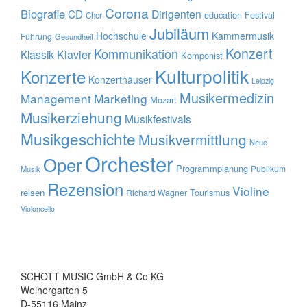
Corona
Biografie
CD
Dirigenten
education
Festival
Chor
Jubiläum
Hochschule
Kammermusik
Führung
Gesundheit
Konzert
Kommunikation
Klavier
Klassik
Komponist
Kulturpolitik
Konzerte
Konzerthäuser
Leipzig
Musikermedizin
Management
Marketing
Mozart
Musikerziehung
Musikfestivals
Musikgeschichte
Musikvermittlung
Neue
Orchester
Oper
Programmplanung
Publikum
Musik
Rezension
Violine
reisen
Tourismus
Richard Wagner
Violoncello
SCHOTT MUSIC GmbH & Co KG
Weihergarten 5
D-55116 Mainz