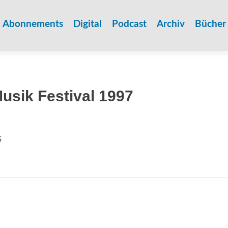
Zum
Inhalt
Abonnements
Digital
Podcast
Archiv
Bücher
springen
usik Festival 1997
5