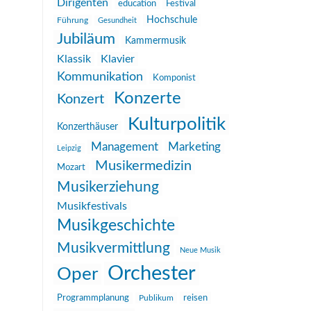
Dirigenten
education
Festival
Hochschule
Führung
Gesundheit
Jubiläum
Kammermusik
Klassik
Klavier
Kommunikation
Komponist
Konzerte
Konzert
Kulturpolitik
Konzerthäuser
Management
Marketing
Leipzig
Musikermedizin
Mozart
Musikerziehung
Musikfestivals
Musikgeschichte
Musikvermittlung
Neue Musik
Orchester
Oper
reisen
Programmplanung
Publikum