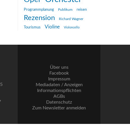
reisen
Programmplanung
Publikum
Rezension
Richard Wagner
Violine
Tourismus
Violoncello
Über uns
Facebook
Impressum
55
Mediadaten / Anzeigen
Informationspflichten
AGBs
7
Datenschutz
Zum Newsletter anmelden