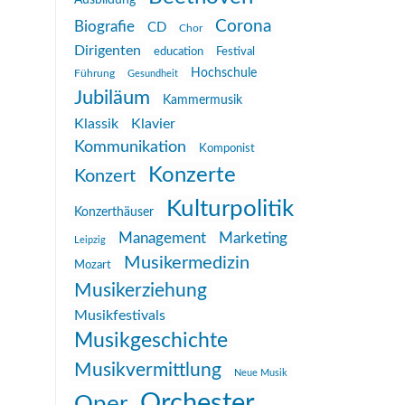
Ausbildung
Corona
Biografie
CD
Chor
Dirigenten
education
Festival
Hochschule
Führung
Gesundheit
Jubiläum
Kammermusik
Klassik
Klavier
Kommunikation
Komponist
Konzerte
Konzert
Kulturpolitik
Konzerthäuser
Management
Marketing
Leipzig
Musikermedizin
Mozart
Musikerziehung
Musikfestivals
Musikgeschichte
Musikvermittlung
Neue Musik
Orchester
Oper