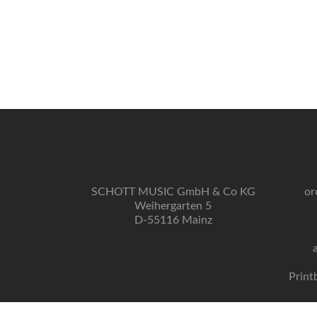
SCHOTT MUSIC GmbH & Co KG
or
Weihergarten 5
D-55116 Mainz
Print