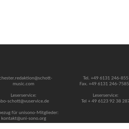
chester.redaktion@schott-
Tel. +49 6131 246-855
music.com
Fax. +49 6131 246-758
Leserservice:
Leserservice:
abo-schott@vuservice.de
Tel + 49 6123 92 38 28
bezug für unisono-Mitglieder:
kontakt@uni-sono.org