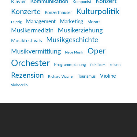
Konzert
Kommunikation
Klavier
Komponist
Kulturpolitik
Konzerte
Konzerthäuser
Management
Marketing
Mozart
Leipzig
Musikerziehung
Musikermedizin
Musikgeschichte
Musikfestivals
Oper
Musikvermittlung
Neue Musik
Orchester
reisen
Programmplanung
Publikum
Rezension
Violine
Richard Wagner
Tourismus
Violoncello