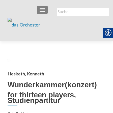
SCHALTE NAVIGATION
Suche
nach:
Hesketh, Kenneth
Wunderkammer(konzert)
for thirteen players,
Studienpartitur