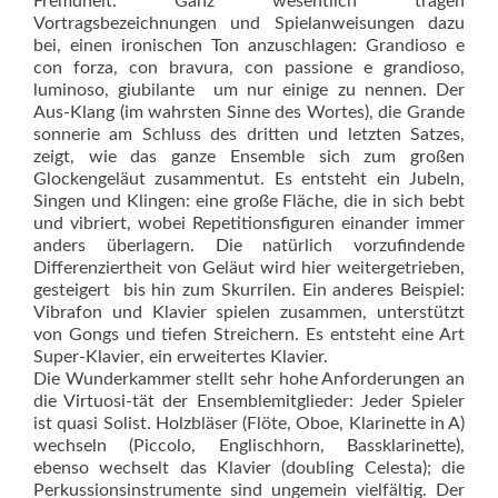
Fremdheit. Ganz wesentlich tragen
Vortragsbezeichnungen und Spielanweisungen dazu
bei, einen ironischen Ton anzuschlagen: Grandioso e
con forza, con bravura, con passione e grandioso,
luminoso, giubilante  um nur einige zu nennen. Der
Aus-Klang (im wahrsten Sinne des Wortes), die Grande
sonnerie am Schluss des dritten und letzten Satzes,
zeigt, wie das ganze Ensemble sich zum großen
Glockengeläut zusammentut. Es entsteht ein Jubeln,
Singen und Klingen: eine große Fläche, die in sich bebt
und vibriert, wobei Repetitionsfiguren einander immer
anders überlagern. Die natürlich vorzufindende
Differenziertheit von Geläut wird hier weitergetrieben,
gesteigert  bis hin zum Skurrilen. Ein anderes Beispiel:
Vibrafon und Klavier spielen zusammen, unterstützt
von Gongs und tiefen Streichern. Es entsteht eine Art
Super-Klavier, ein erweitertes Klavier.
Die Wunderkammer stellt sehr hohe Anforderungen an
die Virtuosi-tät der Ensemblemitglieder: Jeder Spieler
ist quasi Solist. Holzbläser (Flöte, Oboe, Klarinette in A)
wechseln (Piccolo, Englischhorn, Bassklarinette),
ebenso wechselt das Klavier (doubling Celesta); die
Perkussionsinst­rumente sind ungemein vielfältig. Der