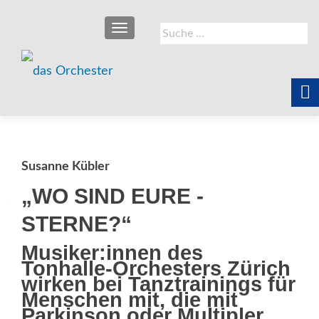
SCHALTE NAVIGATION
Suche
nach:
Susanne Kübler
„WO SIND EURE ­
STERNE?“
Musiker:innen des
Tonhalle-Orchesters Zürich
wirken bei Tanztrainings für
Menschen mit, die mit
Parkinson oder Multipler