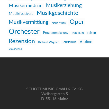
Musikerziehung
Musikermedizin
Musikgeschichte
Musikfestivals
Oper
Musikvermittlung
Neue Musik
Orchester
reisen
Programmplanung
Publikum
Rezension
Violine
Richard Wagner
Tourismus
Violoncello
SCHOTT MUSIC GmbH & Co KG
Weihergarten 5
D-55116 Mainz