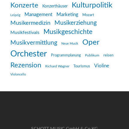
Kulturpolitik
Konzerte
Konzerthäuser
Management
Marketing
Mozart
Leipzig
Musikerziehung
Musikermedizin
Musikgeschichte
Musikfestivals
Oper
Musikvermittlung
Neue Musik
Orchester
reisen
Programmplanung
Publikum
Rezension
Violine
Richard Wagner
Tourismus
Violoncello
SCHOTT MUSIC GmbH & Co KG