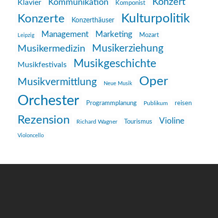
Konzert
Kommunikation
Klavier
Komponist
Kulturpolitik
Konzerte
Konzerthäuser
Management
Marketing
Mozart
Leipzig
Musikerziehung
Musikermedizin
Musikgeschichte
Musikfestivals
Oper
Musikvermittlung
Neue Musik
Orchester
reisen
Programmplanung
Publikum
Rezension
Violine
Richard Wagner
Tourismus
Violoncello