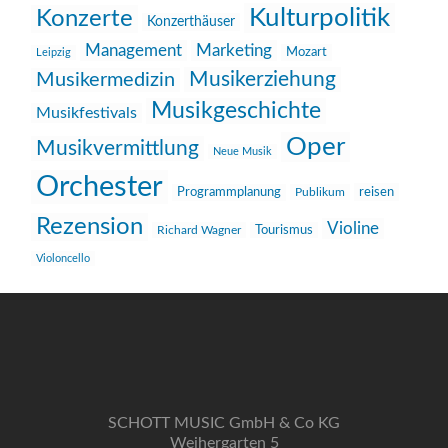
Kulturpolitik
Konzerte
Konzerthäuser
Management
Marketing
Mozart
Leipzig
Musikerziehung
Musikermedizin
Musikgeschichte
Musikfestivals
Oper
Musikvermittlung
Neue Musik
Orchester
reisen
Programmplanung
Publikum
Rezension
Violine
Richard Wagner
Tourismus
Violoncello
SCHOTT MUSIC GmbH & Co KG
Weihergarten 5