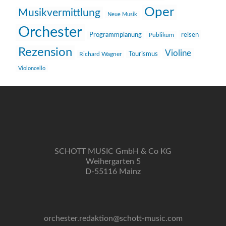
Oper
Musikvermittlung
Neue Musik
Orchester
reisen
Programmplanung
Publikum
Rezension
Violine
Richard Wagner
Tourismus
Violoncello
SCHOTT MUSIC GmbH & Co KG
Weihergarten 5
D-55116 Mainz
orchester.redaktion@schott-music.com