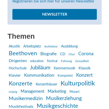
Registrieren Sie sich hier für unseren Newsletter
NEWSLETTER
Themen
Akustik
Arbeitsplatz
Ausbildung
Architektur
Beethoven
Corona
Biografie
CD
Chor
Dirigenten
education
Festival
Führung
Gesundheit
Jubiläum
Klassik
Hochschule
Kammermusik
Konzert
Kommunikation
Klavier
Komponist
Kulturpolitik
Konzerte
Konzerthäuser
Management
Marketing
Mozart
Leipzig
Musikerziehung
Musikermedizin
Musikgeschichte
Musikfestivals