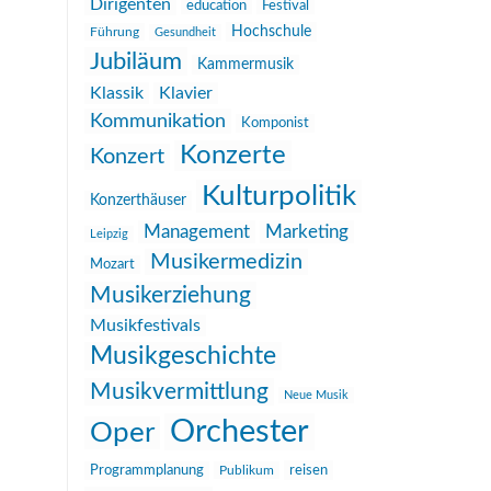
Dirigenten
education
Festival
Hochschule
Führung
Gesundheit
Jubiläum
Kammermusik
Klassik
Klavier
Kommunikation
Komponist
Konzerte
Konzert
Kulturpolitik
Konzerthäuser
Management
Marketing
Leipzig
Musikermedizin
Mozart
Musikerziehung
Musikfestivals
Musikgeschichte
Musikvermittlung
Neue Musik
Orchester
Oper
reisen
Programmplanung
Publikum