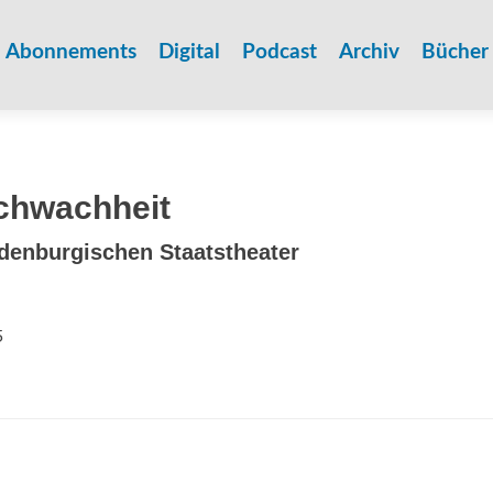
Zum
Inhalt
Abonnements
Digital
Podcast
Archiv
Bücher
springen
chwachheit
ldenburgischen Staatstheater
5