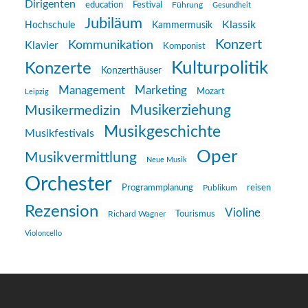
Dirigenten
education
Festival
Führung
Gesundheit
Jubiläum
Klassik
Hochschule
Kammermusik
Konzert
Kommunikation
Klavier
Komponist
Kulturpolitik
Konzerte
Konzerthäuser
Management
Marketing
Mozart
Leipzig
Musikerziehung
Musikermedizin
Musikgeschichte
Musikfestivals
Oper
Musikvermittlung
Neue Musik
Orchester
reisen
Programmplanung
Publikum
Rezension
Violine
Richard Wagner
Tourismus
Violoncello