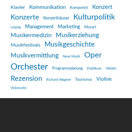
Konzert
Kommunikation
Klavier
Komponist
Kulturpolitik
Konzerte
Konzerthäuser
Management
Marketing
Mozart
Leipzig
Musikerziehung
Musikermedizin
Musikgeschichte
Musikfestivals
Oper
Musikvermittlung
Neue Musik
Orchester
reisen
Programmplanung
Publikum
Rezension
Violine
Richard Wagner
Tourismus
Violoncello