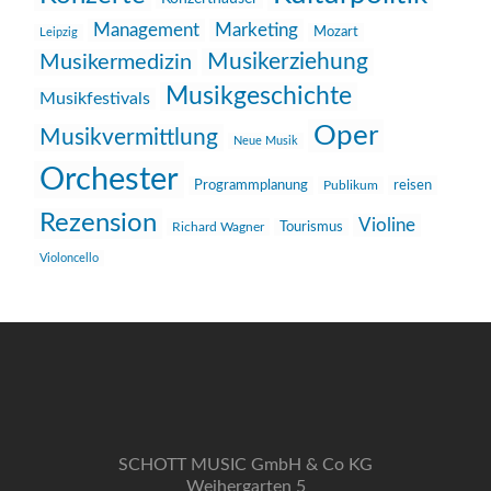
Management
Marketing
Mozart
Leipzig
Musikerziehung
Musikermedizin
Musikgeschichte
Musikfestivals
Oper
Musikvermittlung
Neue Musik
Orchester
reisen
Programmplanung
Publikum
Rezension
Violine
Richard Wagner
Tourismus
Violoncello
SCHOTT MUSIC GmbH & Co KG
Weihergarten 5