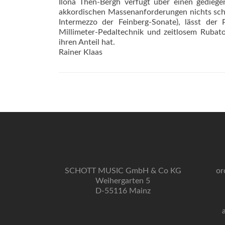
Ilona Then-Bergh verfügt über einen gedieg
akkordischen Massenanforderungen nichts schul
Intermezzo der Feinberg-Sonate), lässt der
Millimeter-Pedaltechnik und zeitlosem Rubat
ihren Anteil hat.
Rainer Klaas
SCHOTT MUSIC GmbH & Co KG
or
Weihergarten 5
D-55116 Mainz