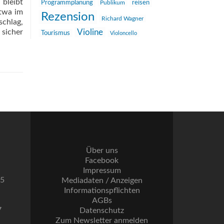
bleibt
reisen
Programmplanung
Publikum
etwa im
Rezension
Richard Wagner
chlag,
 sicher
Violine
Tourismus
Violoncello
Über uns
Facebook
Impressum
55
Mediadaten / Anzeigen
Informationspflichten
AGBs
7
Datenschutz
Zum Newsletter anmelden