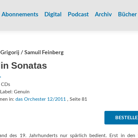
Zum
Inhalt
Abonnements
Digital
Podcast
Archiv
Bücher
springen
 Grigorij / Samuil Feinberg
lin Sonatas
: CDs
Label: Genuin
nen in:
das Orchester 12/2011
, Seite 81
BESTELL
nd des 19. Jahrhunderts nur spärlich bedient. Erst in den 