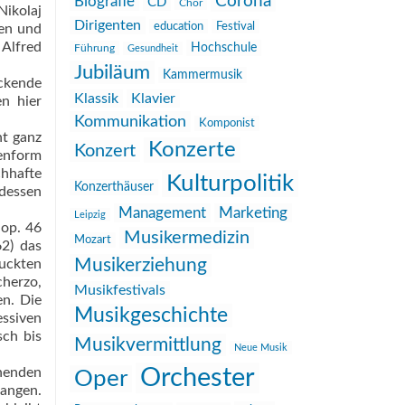
Corona
Biografie
CD
Chor
Nikolaj
Dirigenten
education
Festival
ren und
Alfred
Hochschule
Führung
Gesundheit
Jubiläum
Kammermusik
uckende
Klassik
Klavier
n hier
Kommunikation
Komponist
ht ganz
Konzerte
Konzert
tenform
chhafte
Kulturpolitik
Konzerthäuser
dessen
Management
Marketing
Leipzig
 op. 46
Musikermedizin
Mozart
62) das
Musikerziehung
uckten
cherzo,
Musikfestivals
en. Die
Musikgeschichte
essiven
sch bis
Musikvermittlung
Neue Musik
Orchester
hnenden
Oper
langen.