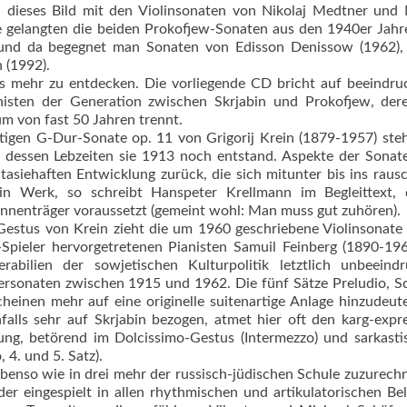
 dieses Bild mit den Violinsonaten von Nikolaj Medtner und 
re gelangten die beiden Prokofjew-Sonaten aus den 1940er Jah
und da begegnet man Sonaten von Edisson Denissow (1962), 
 (1992).
es mehr zu entdecken. Die vorliegende CD bricht auf beeindr
isten der Generation zwischen Skrjabin und Prokofjew, dere
aum von fast 50 Jahren trennt.
igen G-Dur-Sonate op. 11 von Grigorij Krein (1879-1957) ste
u dessen Lebzeiten sie 1913 noch entstand. Aspekte der Sona
asiehaften Entwicklung zurück, die sich mitunter bis ins raus
ein Werk, so schreibt Hanspeter Krellmann im Begleittext, 
nnenträger voraussetzt (gemeint wohl: Man muss gut zuhören).
estus von Krein zieht die um 1960 geschriebene Violinsonate
Spieler hervorgetretenen Pianisten Samuil Feinberg (1890-19
bilien der sowjetischen Kulturpolitik letztlich unbeeindr
iersonaten zwischen 1915 und 1962. Die fünf Sätze Preludio, S
heinen mehr auf eine originelle suitenartige Anlage hinzudeut
alls sehr auf Skrjabin bezogen, atmet hier oft den karg-expr
ng, betörend im Dolcissimo-Gestus (Intermezzo) und sarkasti
 4. und 5. Satz).
ebenso wie in drei mehr der russisch-jüdischen Schule zuzurec
er eingespielt in allen rhythmischen und artikulatorischen Be