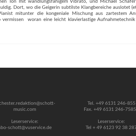
enen Ton mit wandlungsfähigem Vibrato, und Michael Schäfer 
dig. Dort, wo die Geigerin subtilste Klangbereiche auslotet (
 Pianist mitunter die kongeniale Mischung aus zartestem Ans
o vermissen  woran eine leicht klavierlastige Aufnahmetechnik
chester.redaktion@schott-
Tel. +49 6131 246-855
music.com
Fax. +49 6131 246-758
Leserservice:
Leserservice:
abo-schott@vuservice.de
Tel + 49 6123 92 38 28