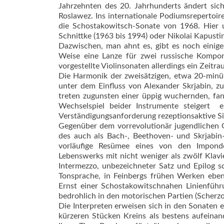
Jahrzehnten des 20. Jahrhunderts ändert sich
Roslawez. Ins internationale Podiumsrepertoi
die Schostakowitsch-Sonate von 1968. Hier 
Schnittke (1963 bis 1994) oder Nikolai Kapustin
Dazwischen, man ahnt es, gibt es noch einig
Weise eine Lanze für zwei russische Kompon
vorgestellte Violinsonaten allerdings ein Zeitr
Die Harmonik der zweisätzigen, etwa 20-minüt
unter dem Einfluss von Alexander Skrjabin, z
treten zugunsten einer üppig wuchernden, fant
Wechselspiel beider Instrumente steigert  
Verständigungsanforderung rezeptionsaktive Si
Gegenüber dem vorrevolutionär jugendlichen G
des auch als Bach-, Beethoven- und Skrjabin-
vorläufige Resümee eines von den Impondera
Lebenswerks mit nicht weniger als zwölf Klav
Intermezzo, unbezeichneter Satz und Epilog sc
Tonsprache, in Feinbergs frühen Werken ebenf
Ernst einer Schostakowitschnahen Linienführu
bedrohlich in den motorischen Partien (Scherzo,
Die Interpreten erweisen sich in den Sonaten 
kürzeren Stücken Kreins als bestens aufeinand