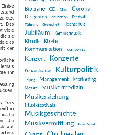
Ausbildung
 Einige
Corona
Biografie
CD
Chor
ntstand
Dirigenten
education
Festival
zuletzt
t. Das
Hochschule
Führung
Gesundheit
t viele
Jubiläum
Kammermusik
die sie
Klassik
Klavier
dele es
mit der
Kommunikation
Komponist
Konzerte
Konzert
nbrüche
niemals
Kulturpolitik
Konzerthäuser
ie ihr
Management
Marketing
Leipzig
fassung
Musikermedizin
Mozart
ücken 
Musikerziehung
ew York
Musikfestivals
eift in
Musikgeschichte
hische
n  die
Musikvermittlung
Neue Musik
ck: auf
Orchester
rtive,
Oper