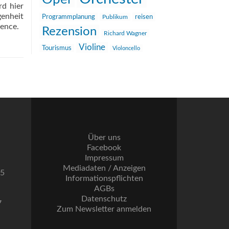
rd hier
genheit
reisen
Programmplanung
Publikum
lence.
Rezension
Richard Wagner
Violine
Tourismus
Violoncello
Über uns
Facebook
Impressum
Mediadaten / Anzeigen
55
Informationspflichten
AGBs
Datenschutz
7
Zum Newsletter anmelden