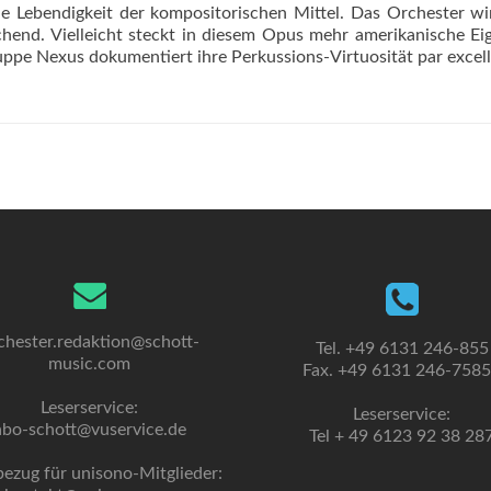
ie Lebendigkeit der kompositorischen Mittel. Das Orchester wi
achend. Vielleicht steckt in diesem Opus mehr amerikanische Ei
uppe Nexus dokumentiert ihre Perkussions-Virtuosität par excel
chester.redaktion@schott-
Tel. +49 6131 246-855
music.com
Fax. +49 6131 246-758
Leserservice:
Leserservice:
abo-schott@vuservice.de
Tel + 49 6123 92 38 28
bezug für unisono-Mitglieder: