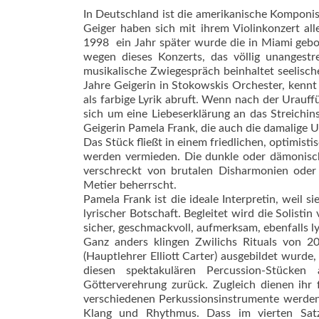
In Deutschland ist die amerikanische Komponis
Geiger haben sich mit ihrem Violinkonzert all
1998  ein Jahr später wurde die in Miami gebo
wegen dieses Konzerts, das völlig unangest
musikalische Zwiegespräch beinhaltet seelische,
Jahre Geigerin in Stokowskis Orchester, kennt 
als farbige Lyrik abruft. Wenn nach der Urauf
sich um eine Liebeserklärung an das Streichin
Geigerin Pamela Frank, die auch die damalige U
Das Stück fließt in einem friedlichen, optimis
werden vermieden. Die dunkle oder dämonische
verschreckt von brutalen Disharmonien oder
Metier beherrscht.
Pamela Frank ist die ideale Interpretin, weil
lyrischer Botschaft. Begleitet wird die Solist
sicher, geschmackvoll, aufmerksam, ebenfalls l
Ganz anders klingen Zwilichs Rituals von 20
(Hauptlehrer Elliott Carter) ausgebildet wurde, 
diesen spektakulären Percussion-Stücken
Götterverehrung zurück. Zugleich dienen ihr fo
verschiedenen Perkussionsinstrumente werden 
Klang und Rhythmus. Dass im vierten Satz d