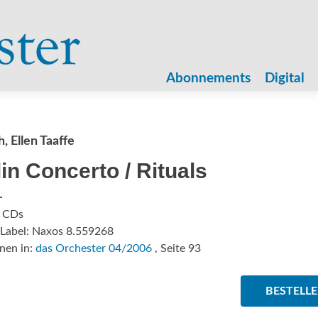
Zum
Inhalt
Abonnements
Digital
springen
h, Ellen Taaffe
lin Concerto / Rituals
: CDs
/Label: Naxos 8.559268
nen in:
das Orchester 04/2006
, Seite 93
BESTELL