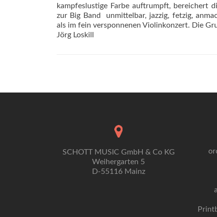
kampfeslustige Farbe auftrumpft, bereichert d
zur Big Band  unmittelbar, jazzig, fetzig, anm
als im fein versponnenen Violinkonzert. Die Gr
Jörg Loskill
or
SCHOTT MUSIC GmbH & Co KG
Weihergarten 5
D-55116 Mainz
Print