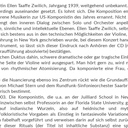
tin Ellen Taaffe Zwilich, Jahrgang 1939, weitgehend unbekannt.
erdings auseinander gesetzt. Es lohnt sich. Die Komposition e
rene Musikerin zur US-Komponistin des Jahres ernannt. Nicht 
rengt den inneren Dialog zwischen Solo und Orchester anpeil
 sinnliche und intellektuelle Ebenen. Ellen Taaffe Zwilich, selbs
sich bestens aus in den technischen Möglichkeiten der Violine, 
führung in New York geschrieben wurde, bei diesem Konzert han
strument, so lässt sich dieser Eindruck nach Anhören der CD (
raufführung absolvierte) bestätigen.
tischen Duktus dahin, schwere dramatische oder gar tragische Ei
 Seite der Violine wird ausgespart. Man hört gern zu, wird 
 von rhythmischer Atomisierung. Da komponierte eine Frau, d
 sie die Nuancierung ebenso ins Zentrum rückt wie die Grundauf
in von Michael Stern und dem Rundfunk-Sinfonieorchester Saarbr
yrisch bestimmt.
03. Die Komponistin, die u.a. an der Juilliard School in N
inzwischen selbst Professorin an der Florida State University, gr
 auf indianische Wurzeln, also auf heidnische und myt
lkloristische Vorgaben als Einstieg in fantasievolle Variatione
fabelhaft vorgeführt und verweisen darin auf sich selbst zurü
ieser Rituals (der Titel ist inhaltliche Substanz) eine spo