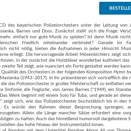
BESTELL
CD des bayerischen Polizeiorchesters unter der Leitung von
anka, Barnes und Doss. Zunächst stellt sich die Frage: Ver
ehr, einfach nur gute Musik zu spielen? Ist denn Musik nich
Menschen friedlich miteinander verbindet? Gerade im Fa
klich nicht nötig, bieten die Aufnahmen in jeder Hinsicht Mu
erne erliegt. Die hervorragende Arbeit Mösenbichlers zeigt sic
thoven, in der zunächst die Holzbläser wunderbar kultiviert da
 zweite Teil zeigt, wie nuanciert ein Forte gestaltet werden kann
e Qualität des Orchesters in der folgenden Komposition
Hymn fo
lanka (1943–2017). In ihr präsentieren sich vortrefflich die 
die das Polizeiorchester in großer Meisterschaft zu entfalten ve
te Sinfonie, die
Tragische
, von James Barnes (*1949), ein Stand
r. Das Werk beginnt mit einem Solo für Tuba, und gerade an dies
zeigt sich, wie das Polizeiorchester buchstäblich bis in den t
ist. Es würde den Rahmen dieser Besprechung sprengen, au
einzugehen. Allein die Länge mancher Sätze erfordert eine sorg
sbögen zu halten. Auch das hinreißend humorvoll dargebotene 
ostellen das hohe Niveau der Instrumentalist:innen.
 of Freedom
mit dem Untertitel
Freedom Above All
von Thoma