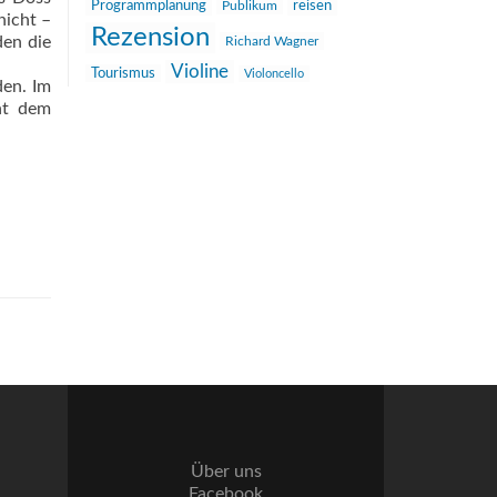
reisen
Programmplanung
Publikum
nicht –
Rezension
den die
Richard Wagner
Violine
Tourismus
Violoncello
den. Im
cht dem
Über uns
Facebook