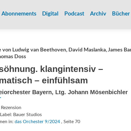
Zum
Inhalt
Abonnements
Digital
Podcast
Archiv
Bücher
springen
 von Ludwig van Beethoven, David Maslanka, James Ba
homas Doss
söhnung. klangintensiv –
matisch – einfühlsam
eiorchester Bayern, Ltg. Johann Mösenbichler
 Rezension
Label: Bauer Studios
nen in:
das Orchester 9/2024
, Seite 70