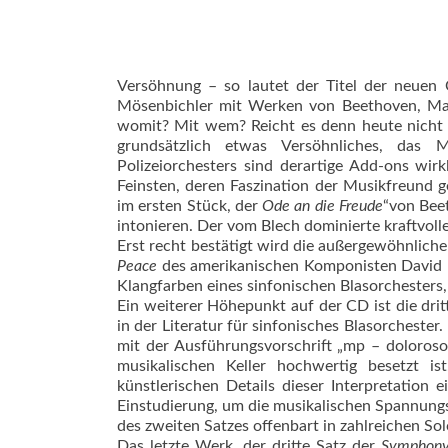
Versöhnung – so lautet der Titel der neuen 
Mösenbichler mit Werken von Beethoven, Masl
womit? Mit wem? Reicht es denn heute nicht m
grundsätzlich etwas Versöhnliches, das 
Polizeiorchesters sind derartige Add-ons wir
Feinsten, deren Faszination der Musikfreund g
im ersten Stück, der
Ode an die Freude
“von Bee
intonieren. Der vom Blech dominierte kraftvolle
Erst recht bestätigt wird die außergewöhnlich
Peace
des amerikanischen Komponisten David Mas
Klangfarben eines sinfonischen Blasorchesters, 
Ein weiterer Höhepunkt auf der CD ist die drit
in der Literatur für sinfonisches Blasorcheste
mit der Ausführungsvorschrift „mp – doloroso“ 
musikalischen Keller hochwertig besetzt 
künstlerischen Details dieser Interpretation 
Einstudierung, um die musikalischen Spannung
des zweiten Satzes offenbart in zahlreichen Sol
Das letzte Werk, der dritte Satz der
Symphony