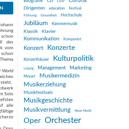
Corona
Biografie
CD
Chor
EN
Dirigenten
education
Festival
Hochschule
Führung
Gesundheit
Jubiläum
Kammermusik
 Johann
söhnung
Klassik
Klavier
t schon
Kommunikation
Komponist
ll des
Konzerte
Konzert
sik vom
h schon
Kulturpolitik
s Thema
Konzerthäuser
.
Management
Marketing
Leipzig
r World
Musikermedizin
reichen
Mozart
rsteht.
Musikerziehung
ardwerk
Musikfestivals
em Solo
iefsten
Musikgeschichte
f alle
Musikvermittlung
fältige
Neue Musik
Scherzo
Orchester
Oper
s Doss