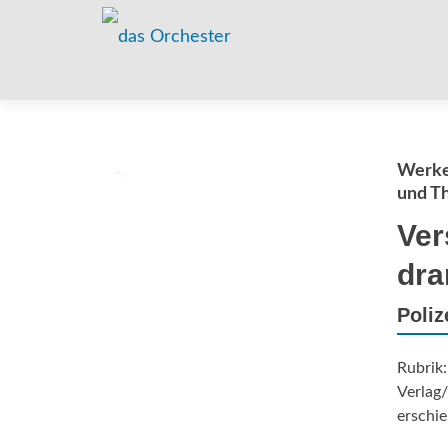
Werke
und T
Ver
dra
Poliz
Rubrik:
Verlag/
erschie