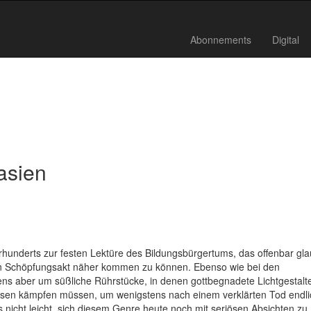
Abonnements
Digital
asien
hunderts zur festen Lektüre des Bildungsbürgertums, das offenbar gla
en Schöpfungsakt näher kommen zu können. Ebenso wie bei den
ens aber um süßliche Rührstücke, in denen gottbegnadete Lichtgestalt
ssen kämpfen müssen, um wenigstens nach einem verklärten Tod endli
es nicht leicht, sich diesem Genre heute noch mit seriösen Absichten zu