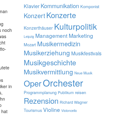
Kommunikation
Klavier
Komponist
oman
Konzerte
Konzert
Kulturpolitik
ug
Konzerthäuser
ls noch
Management
Marketing
twas
Leipzig
Musikermedizin
cht
Mozart
tto-
Musikerziehung
Musikfestivals
Musikgeschichte
utete
Musikvermittlung
Neue Musik
Orchester
es
Oper
ker in
s,
Programmplanung
reisen
Publikum
Rezension
ihn
Richard Wagner
o
Violine
Tourismus
 hat
Violoncello