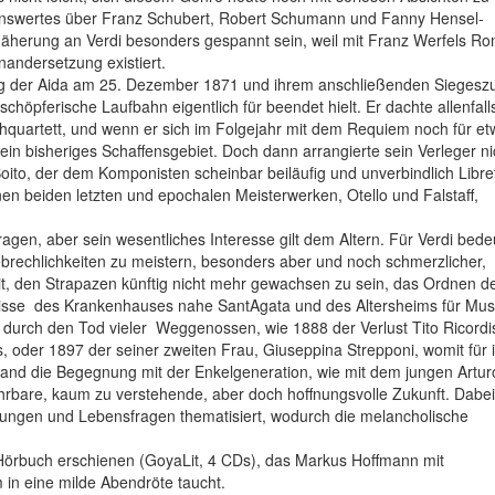
enswertes über Franz Schubert, Robert Schumann und Fanny Hensel-
nnäherung an Verdi besonders gespannt sein, weil mit Franz Werfels R
nandersetzung existiert.
ung der Aida am 25. Dezember 1871 und ihrem anschließenden Siegesz
schöpferische Laufbahn eigentlich für beendet hielt. Er dachte allenfal
hquartett, und wenn er sich im Folgejahr mit dem Requiem noch für e
ein bisheriges Schaffensgebiet. Doch dann arrangierte sein Verleger ni
oito, der dem Komponisten scheinbar beiläufig und unverbindlich Libre
nen beiden letzten und epochalen Meisterwerken, Otello und Falstaff,
Fragen, aber sein wesentliches Interesse gilt dem Altern. Für Verdi bede
echlichkeiten zu meistern, besonders aber und noch schmerzlicher,
it, den Strapazen künftig nicht mehr gewachsen zu sein, das Ordnen d
se  des Krankenhauses nahe SantAgata und des Altersheims für Musi
urch den Tod vieler Weggenossen, wie 1888 der Verlust Tito Ricordi
, oder 1897 der seiner zweiten Frau, Giuseppina Strepponi, womit für 
tand die Begegnung mit der Enkelgeneration, wie mit dem jungen Artur
ahrbare, kaum zu verstehende, aber doch hoffnungsvolle Zukunft. Dabei
hrungen und Lebensfragen thematisiert, wodurch die melancholische
 Hörbuch erschienen (GoyaLit, 4 CDs), das Markus Hoffmann mit
in eine milde Abendröte taucht.