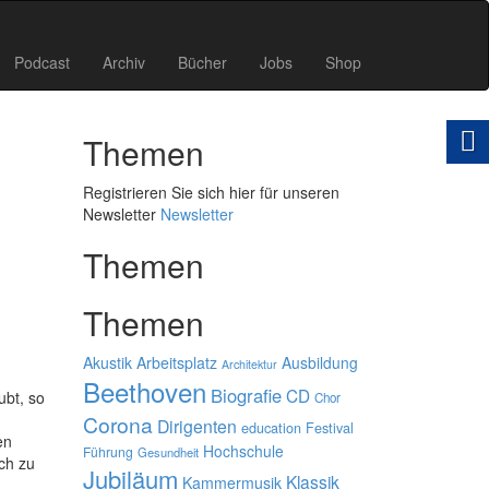
Podcast
Archiv
Bücher
Jobs
Shop
Themen
Registrieren Sie sich hier für unseren
Newsletter
Newsletter
Themen
Themen
Akustik
Arbeitsplatz
Ausbildung
Architektur
Beethoven
Biografie
CD
ubt, so
Chor
Corona
Dirigenten
education
Festival
en
Hochschule
Führung
Gesundheit
ch zu
Jubiläum
Klassik
Kammermusik