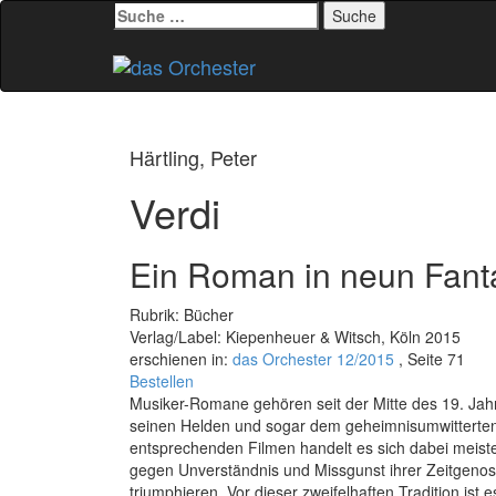
Suche
nach:
Zum
Inhalt
springen
Härtling, Peter
Verdi
Ein Roman in neun Fant
Rubrik: Bücher
Verlag/Label: Kiepenheuer & Witsch, Köln 2015
erschienen in:
das Orchester 12/2015
, Seite 71
Bestellen
Musiker-Romane gehören seit der Mitte des 19. Jahr
seinen Helden und sogar dem geheimnisumwittert
entsprechenden Filmen handelt es sich dabei meist
gegen Unverständnis und Missgunst ihrer Zeitgeno
triumphieren. Vor dieser zweifelhaften Tradition ist 