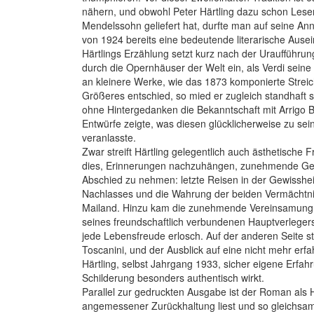
nähern, und obwohl Peter Härtling dazu schon Les
Mendelssohn geliefert hat, durfte man auf seine A
von 1924 bereits eine bedeutende literarische Ausei
Härtlings Erzählung setzt kurz nach der Uraufführ
durch die Opernhäuser der Welt ein, als Verdi seine 
an kleinere Werke, wie das 1873 komponierte Streic
Größeres entschied, so mied er zugleich standhaft s
ohne Hintergedanken die Bekanntschaft mit Arrigo B
Entwürfe zeigte, was diesen glücklicherweise zu sei
veranlasste.
Zwar streift Härtling gelegentlich auch ästhetische 
dies, Erinnerungen nachzuhängen, zunehmende Gebr
Abschied zu nehmen: letzte Reisen in der Gewisshe
Nachlasses und die Wahrung der beiden Vermächtnis
Mailand. Hinzu kam die zunehmende Vereinsamung d
seines freundschaftlich verbundenen Hauptverlegers
jede Lebensfreude erlosch. Auf der anderen Seite s
Toscanini, und der Ausblick auf eine nicht mehr erf
Härtling, selbst Jahrgang 1933, sicher eigene Erfa
Schilderung besonders authentisch wirkt.
Parallel zur gedruckten Ausgabe ist der Roman als
angemessener Zurückhaltung liest und so gleichsam 