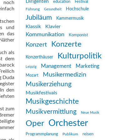
Dirigenten
education
Festival
h noch
einfach
Hochschule
Führung
Gesundheit
Jubiläum
Kammermusik
utschen
Klassik
Klavier
ts und
n  das
Kommunikation
Komponist
 Näther
Konzerte
Konzert
uch als
Kulturpolitik
Konzerthäuser
ist dem
obarock
Management
Marketing
Leipzig
reilich
Musikermedizin
Mozart
rg Duda
Musikerziehung
egister
 In den
Musikfestivals
iefsten
Musikgeschichte
ist zum
Musikvermittlung
Neue Musik
 Bremer
Orchester
eiligte
Oper
hammer
reisen
Programmplanung
Publikum