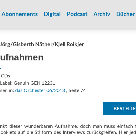
Zum
Inhalt
Abonnements
Digital
Podcast
Archiv
Bücher
springen
Jörg/Gisberth Näther/Kjell Roikjer
aufnahmen
: CDs
/Label: Genuin GEN 12231
nen in:
das Orchester 06/2013
, Seite 74
BESTELL
lpunkt dieser wunderbaren Aufnahme, doch man muss einfach f
klets auf die Stilform des Interviews zurückgreifen. Hier jed