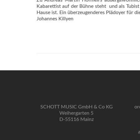
Zu Andreas Martin Hofmeirs außergewöhnliche
Kabarettist auf der Bühne steht  und als Tub
Hause ist. Ein überzeugenderes Plädoyer für di
Johannes Killyen
SCHOTT MUSIC GmbH & Co KG
or
Weihergarten 5
D-55116 Mainz