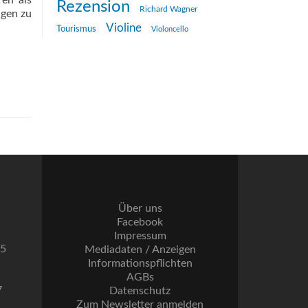
ren als
Rezension
Richard Wagner
ngen zu
Violine
Tourismus
Violoncello
Über uns
Facebook
Impressum
55
Mediadaten / Anzeigen
Informationspflichten
AGBs
7
Datenschutz
Zum Newsletter anmelden