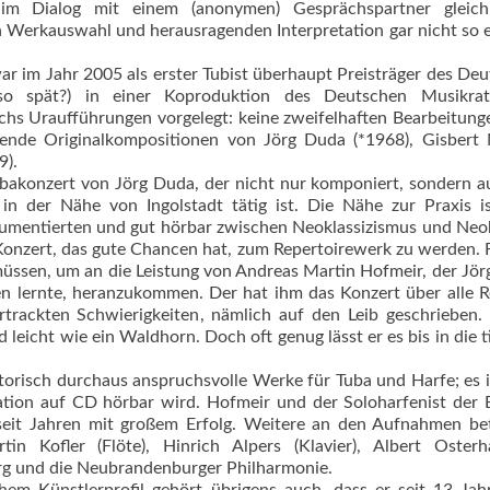
im Dialog mit einem (anonymen) Gesprächspartner gleic
n Werkauswahl und herausragenden Interpretation gar nicht so 
ar im Jahr 2005 als erster Tubist überhaupt Preisträger des De
 spät?) in einer Koproduktion des Deutschen Musikra
chs Uraufführungen vorgelegt: keine zweifelhaften Bearbeitunge
ühende Originalkompositionen von Jörg Duda (*1968), Gisbert
9).
bakonzert von Jörg Duda, der nicht nur komponiert, sondern a
 in der Nähe von Ingolstadt tätig ist. Die Nähe zur Praxis 
strumentierten und gut hörbar zwischen Neoklassizismus und Ne
 Konzert, das gute Chancen hat, zum Repertoirewerk zu werden. F
müssen, um an die Leistung von Andreas Martin Hofmeir, der Jö
en lernte, heranzukommen. Der hat ihm das Konzert über alle R
trackten Schwierigkeiten, nämlich auf den Leib geschrieben.
leicht wie ein Waldhorn. Doch oft genug lässt er es bis in die t
torisch durchaus anspruchsvolle Werke für Tuba und Harfe; es 
tion auf CD hörbar wird. Hofmeir und der Soloharfenist der
seit Jahren mit großem Erfolg. Weitere an den Aufnahmen bet
n Kofler (Flöte), Hinrich Alpers (Klavier), Albert Oster
burg und die Neubrandenburger Philharmonie.