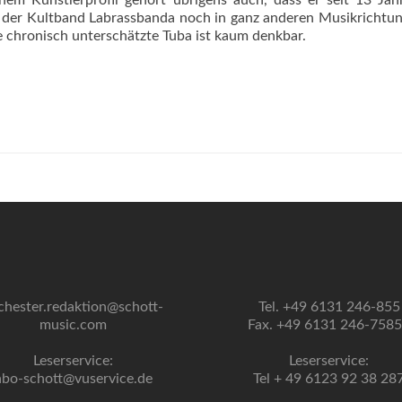
m Künstlerprofil gehört übrigens auch, dass er seit 13 Jah
ist der Kultband Labrassbanda noch in ganz anderen Musikrichtu
e chronisch unterschätzte Tuba ist kaum denkbar.
chester.redaktion@schott-
Tel. +49 6131 246-855
music.com
Fax. +49 6131 246-758
Leserservice:
Leserservice:
abo-schott@vuservice.de
Tel + 49 6123 92 38 28