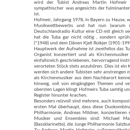
wird der Tubist Andreas Martin Hofmeir 
sympathischer  was angesichts der fulminante
ist.
Hofmeir, Jahrgang 1978, in Bayern zu Hause, w
Musikwettbewerbs und hat nun (warum so
Deutschlandradio Kultur eine CD mit gleich se
hat die Tuba gar nicht nötig , sondern spr
(*1948) und dem Dänen Kjell Roikjer (1901-199
Hauptwerk der Aufnahme ist zweifellos das Tu
Organist konzertiert und als Kirchenmusiker
einfallsreich geschriebenen, hervorragend in
verorteten Stück stets anzuhören. Dies ist ein
werden sich andere Tubisten sehr anstrengen 
als Kirchenmusiker aus dem Nachbarort kenn
hinweg, voll von eingängigen Themen und ver
obersten Lagen klingt Hofmeirs Tuba samtig und 
Register hinunter krachen.
Besonders reizvoll sind mehrere, auch komposi
ersten Mal überhaupt, dass diese Duokombina
Philharmonie, Andreas Mildner, konzertieren 
Musiker und Ensembles sind: Michael Marti
(Bassklarinette), die Junge Philharmonie Salz