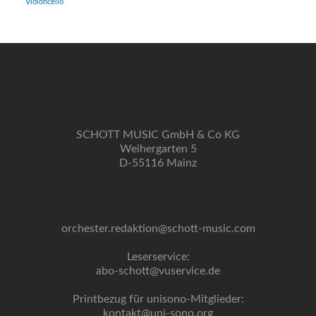
Violoncello
SCHOTT MUSIC GmbH & Co KG
Weihergarten 5
D-55116 Mainz
orchester.redaktion@schott-music.com
Leserservice:
abo-schott@vuservice.de
Printbezug für unisono-Mitglieder:
kontakt@uni-sono.org