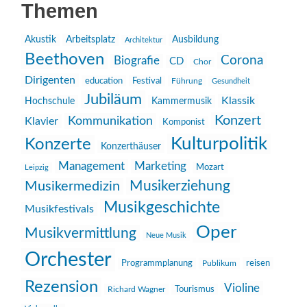
Themen
Akustik
Arbeitsplatz
Ausbildung
Architektur
Beethoven
Corona
Biografie
CD
Chor
Dirigenten
education
Festival
Führung
Gesundheit
Jubiläum
Klassik
Hochschule
Kammermusik
Konzert
Kommunikation
Klavier
Komponist
Kulturpolitik
Konzerte
Konzerthäuser
Management
Marketing
Mozart
Leipzig
Musikerziehung
Musikermedizin
Musikgeschichte
Musikfestivals
Oper
Musikvermittlung
Neue Musik
Orchester
reisen
Programmplanung
Publikum
Rezension
Violine
Richard Wagner
Tourismus