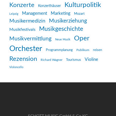
Kulturpolitik
Konzerte
Konzerthäuser
Management
Marketing
Mozart
Leipzig
Musikerziehung
Musikermedizin
Musikgeschichte
Musikfestivals
Oper
Musikvermittlung
Neue Musik
Orchester
reisen
Programmplanung
Publikum
Rezension
Violine
Richard Wagner
Tourismus
Violoncello