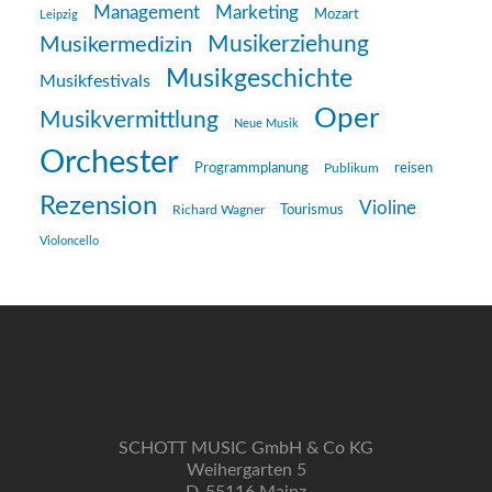
Management
Marketing
Mozart
Leipzig
Musikerziehung
Musikermedizin
Musikgeschichte
Musikfestivals
Oper
Musikvermittlung
Neue Musik
Orchester
reisen
Programmplanung
Publikum
Rezension
Violine
Richard Wagner
Tourismus
Violoncello
SCHOTT MUSIC GmbH & Co KG
Weihergarten 5