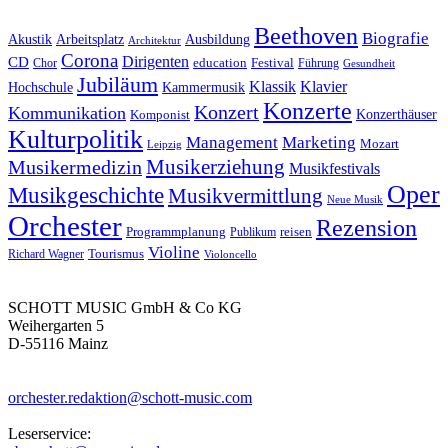
Beethoven
Biografie
Akustik
Arbeitsplatz
Ausbildung
Architektur
Corona
CD
Dirigenten
education
Festival
Führung
Chor
Gesundheit
Jubiläum
Klassik
Klavier
Kammermusik
Hochschule
Konzerte
Konzert
Kommunikation
Konzerthäuser
Komponist
Kulturpolitik
Management
Marketing
Mozart
Leipzig
Musikerziehung
Musikermedizin
Musikfestivals
Oper
Musikgeschichte
Musikvermittlung
Neue Musik
Orchester
Rezension
reisen
Programmplanung
Publikum
Violine
Richard Wagner
Tourismus
Violoncello
SCHOTT MUSIC GmbH & Co KG
Weihergarten 5
D-55116 Mainz
orchester.redaktion@schott-music.com
Leserservice: