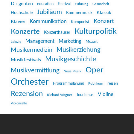
Dirigenten
education
Festival
Führung
Gesundheit
Jubiläum
Klassik
Hochschule
Kammermusik
Konzert
Kommunikation
Klavier
Komponist
Kulturpolitik
Konzerte
Konzerthäuser
Management
Marketing
Mozart
Leipzig
Musikerziehung
Musikermedizin
Musikgeschichte
Musikfestivals
Oper
Musikvermittlung
Neue Musik
Orchester
reisen
Programmplanung
Publikum
Rezension
Violine
Richard Wagner
Tourismus
Violoncello