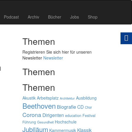
Podcast
Archiv
Bücher
Jobs
Shop
Themen
Registrieren Sie sich hier für unseren
Newsletter
Newsletter
n
Themen
Themen
Akustik
Arbeitsplatz
Ausbildung
Architektur
Beethoven
Biografie
CD
Chor
Corona
Dirigenten
education
Festival
Hochschule
Führung
Gesundheit
Jubiläum
Klassik
Kammermusik