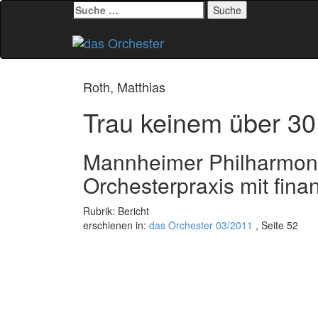
Suche
nach:
Zum
Inhalt
springen
Roth, Matthias
Trau keinem über 30
Mannheimer Philharmoni
Orchesterpraxis mit fina
Rubrik: Bericht
erschienen in:
das Orchester 03/2011
, Seite 52