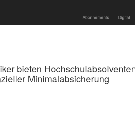
Abonnements
Digital
ker bieten Hochschulabsolvente
nzieller Minimalabsicherung