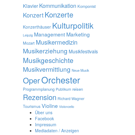
Kommunikation
Klavier
Komponist
Konzerte
Konzert
Kulturpolitik
Konzerthäuser
Management
Marketing
Leipzig
Musikermedizin
Mozart
Musikerziehung
Musikfestivals
Musikgeschichte
Musikvermittlung
Neue Musik
Orchester
Oper
Programmplanung
reisen
Publikum
Rezension
Richard Wagner
Violine
Tourismus
Violoncello
Über uns
Facebook
Impressum
Mediadaten / Anzeigen