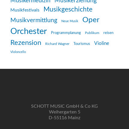
Musikerziehung
Musikermedizin
Musikgeschichte
Musikfestivals
Oper
Musikvermittlung
Neue Musik
Orchester
reisen
Programmplanung
Publikum
Rezension
Violine
Richard Wagner
Tourismus
Violoncello
SCHOTT MUSIC GmbH & Co KG
Weihergarten 5
D-55116 Mainz