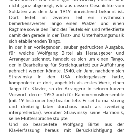
nicht ganz abgeneigt, wie aus dessen Geschichte vom
Soldaten aus dem Jahr 1919 hinreichend bekannt ist.
Dort leitet im zweiten Teil ein rhythmisch
bemerkenswerter Tango einen Walzer und einen
Ragtime sowie den Tanz des Teufels ein und reflektierte
damit den gerade in der Tanz- und Unterhaltungsmusik
sich etablierenden Tango.
In der hier vorliegenden, sauber gedruckten Ausgabe,
für welche Wolfgang Birtel als Herausgeber und
Arrangeur zeichnet, handelt es sich um einen Tango,
der in Bearbeitung für Streichquartett zur Aufführung
gebracht werden könnte. 1940, ein Jahr, nachdem sich
Strawinsky in den USA niedergelassen hatte,
komponierte er dort, angeblich als erstes Werk, einen
Tango für Klavier, so der Arrangeur in seinem kurzen
Vorwort, den er 1953 auch für Kammermusikensemble
(mit 19 Instrumenten) bearbeitete. Er sei formal streng
und dreiteilig (aber durchaus auch als zweiteilig
interpretierbar), worüber Strawinsky seine Harmonik,
seine Muttersprache stülpte.
Und so bearbeitete Wolfgang Birtel aus der
Klavierfassung heraus mit Berücksichtigung der