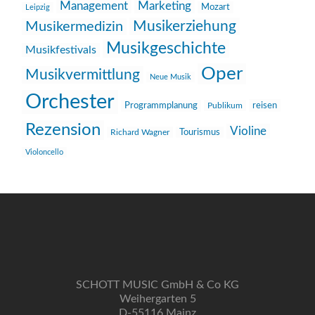
Management
Marketing
Mozart
Leipzig
Musikerziehung
Musikermedizin
Musikgeschichte
Musikfestivals
Oper
Musikvermittlung
Neue Musik
Orchester
reisen
Programmplanung
Publikum
Rezension
Violine
Richard Wagner
Tourismus
Violoncello
SCHOTT MUSIC GmbH & Co KG
Weihergarten 5
D-55116 Mainz