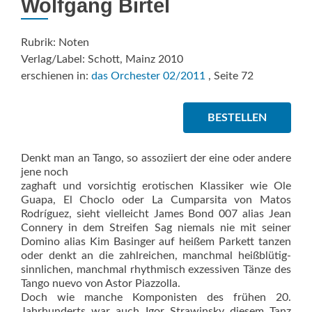
Wolfgang Birtel
Rubrik: Noten
Verlag/Label: Schott, Mainz 2010
erschienen in:
das Orchester 02/2011
, Seite 72
BESTELLEN
Denkt man an Tango, so assoziiert der eine oder andere
jene noch
zaghaft und vorsichtig erotischen Klassiker wie Ole
Guapa, El Choclo oder La Cumparsita von Matos
Rodríguez, sieht vielleicht James Bond 007 alias Jean
Connery in dem Streifen Sag niemals nie mit seiner
Domino alias Kim Basinger auf heißem Parkett tanzen
oder denkt an die zahlreichen, manchmal heißblütig-
sinnlichen, manchmal rhythmisch exzessiven Tänze des
Tango nuevo von Astor Piazzolla.
Doch wie manche Komponisten des frühen 20.
Jahrhunderts war auch Igor Strawinsky diesem Tanz