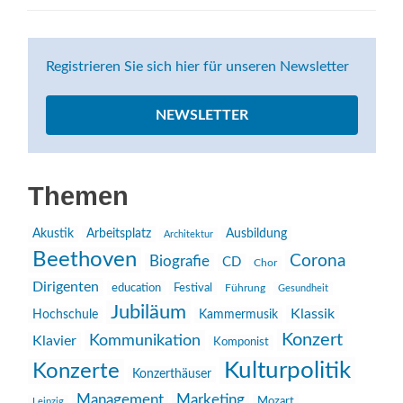
Registrieren Sie sich hier für unseren Newsletter
NEWSLETTER
Themen
Akustik
Arbeitsplatz
Ausbildung
Architektur
Beethoven
Corona
Biografie
CD
Chor
Dirigenten
education
Festival
Führung
Gesundheit
Jubiläum
Klassik
Hochschule
Kammermusik
Konzert
Kommunikation
Klavier
Komponist
Kulturpolitik
Konzerte
Konzerthäuser
Management
Marketing
Mozart
Leipzig