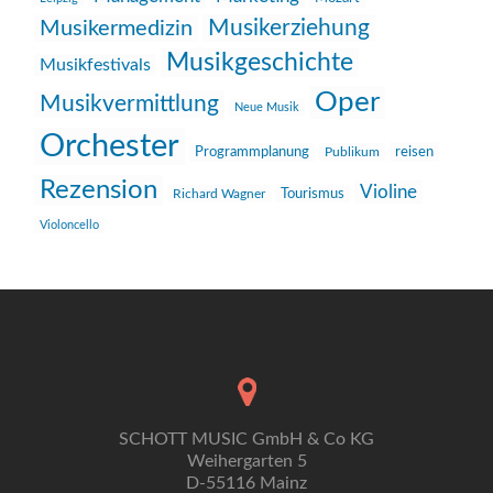
Musikerziehung
Musikermedizin
Musikgeschichte
Musikfestivals
Oper
Musikvermittlung
Neue Musik
Orchester
reisen
Programmplanung
Publikum
Rezension
Violine
Richard Wagner
Tourismus
Violoncello
SCHOTT MUSIC GmbH & Co KG
Weihergarten 5
D-55116 Mainz