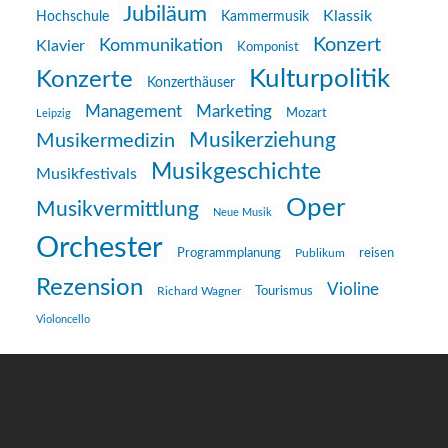
Jubiläum
Klassik
Hochschule
Kammermusik
Konzert
Kommunikation
Klavier
Komponist
Kulturpolitik
Konzerte
Konzerthäuser
Management
Marketing
Mozart
Leipzig
Musikerziehung
Musikermedizin
Musikgeschichte
Musikfestivals
Oper
Musikvermittlung
Neue Musik
Orchester
reisen
Programmplanung
Publikum
Rezension
Violine
Richard Wagner
Tourismus
Violoncello