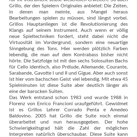
Grillo, der den Spielern Originales anbietet: Die Zeiten,
in denen man meinte, aus Mangel heraus
Bearbeitungen spielen zu müssen, sind längst vorbei.
Grillos Hauptanliegen ist die Revolutionierung des
Klangs auf seinem Instrument. Auch wenn er völlig
neue Spieltechniken fordert, steht dabei nicht die
Virtuosität im Vordergrund, sondern eine neuartige
Sinngebung des Tons. Hier werden plötzlich Farben
lebendig, die man auf dem Kontrabass bisher nicht
hörte. Die Satzfolge ist mit den sechs Solosuiten Bachs
für Cello identisch, also Prélude, Allemande, Courante,
Sarabande, Gavotte I und II und Gigue. Aber auch sonst
ist hier vom bachschen Geist viel lebendig. Mit etwa 45
Spielminuten ist diese Suite aber deutlich länger als
eine der barocken Suiten.
Das Werk entstand schon 1983 und wurde 1988 in
Florenz von Enrico Francioni uraufgeführt. Gewidmet
ist es Grillos Lehrer Corrado Penta e Amedeo
Baldovino. 2005 hat Grillo die Suite noch einmal
überarbeitet und nun herausgegeben. Der hohe
Schwierigkeitsgrad hält die Zahl der möglichen
Interpreten natürlich überschaubar. Diese Suite kann