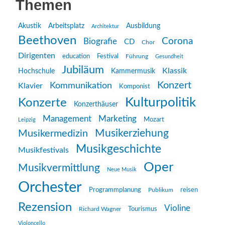
Themen
Akustik
Arbeitsplatz
Ausbildung
Architektur
Beethoven
Corona
Biografie
CD
Chor
Dirigenten
education
Festival
Führung
Gesundheit
Jubiläum
Klassik
Hochschule
Kammermusik
Konzert
Kommunikation
Klavier
Komponist
Kulturpolitik
Konzerte
Konzerthäuser
Management
Marketing
Mozart
Leipzig
Musikerziehung
Musikermedizin
Musikgeschichte
Musikfestivals
Oper
Musikvermittlung
Neue Musik
Orchester
reisen
Programmplanung
Publikum
Rezension
Violine
Richard Wagner
Tourismus
Violoncello