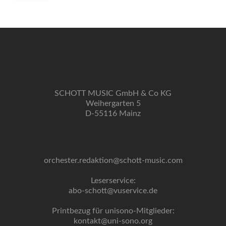
SCHOTT MUSIC GmbH & Co KG
Weihergarten 5
D-55116 Mainz
orchester.redaktion@schott-music.com
Leserservice:
abo-schott@vuservice.de
Printbezug für unisono-Mitglieder:
kontakt@uni-sono.org