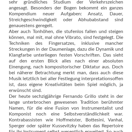
sehr gründliches Studium der Verkehrszeichen
angesagt. Besonders der Bogen bekommt ein ganzes
Kompendium neuer Aufgaben: Ansatz, Dauer,
Streichgeschwindigkeit oder Abhubabstand sind
genauestens geregelt.
Aber auch Tonhöhen, die stufenlos fallen und steigen
können, mal mit, mal ohne Vibrato, sind festgelegt. Die
Techniken des Fingersatzes, inklusive mancher
Streckungen in der Daumenlage, dazu die Dynamik und
Klangfarbe unterliegen festen Vorschriften. Das sieht
auf den ersten Blick alles nach einer absoluten
Einengung, nach kompositorischer Diktatur aus. Doch
bei näherer Betrachtung merkt man, dass auch diese
Musik letztlich bei aller Festlegung interpretationsoffen
ist, dass eigene Kreativitäten beim Spiel möglich, ja
erwünscht sind.
Der heute sechzigjährige Fernando Grillo steht in der
lange unterbrochen gewesenen Tradition berühmter
Namen, für die eine Fusion von Instrumentalist und
Komponist noch eine Selbstverständlichkeit war.
Kontrabassisten wie Hoffmeister, Bottesini, Vanhal,
Sperger oder später Kussevitzky haben das Repertoire
für ihr Instrument selbst wesentlich erweitert. So auch