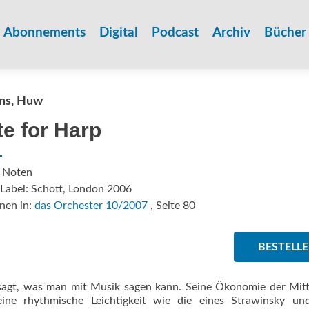
Zum
Inhalt
Abonnements
Digital
Podcast
Archiv
Bücher
springen
ns, Huw
te for Harp
: Noten
Label: Schott, London 2006
nen in:
das Orchester 10/2007
, Seite 80
BESTELL
 sagt, was man mit Musik sagen kann. Seine Ökonomie der Mit
eine rhythmische Leichtigkeit wie die eines Strawinsky und