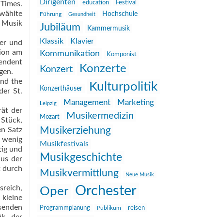
Dirigenten
education
Festival
 Times.
 wählte
Hochschule
Führung
Gesundheit
e Musik
Jubiläum
Kammermusik
Klassik
Klavier
ier und
tion am
Kommunikation
Komponist
pendent
Konzerte
Konzert
en.
and the
Kulturpolitik
Konzerthäuser
der St.
Management
Marketing
Leipzig
rät der
Musikermedizin
Mozart
 Stück,
Musikerziehung
en Satz
t wenig
Musikfestivals
tig und
Musikgeschichte
aus der
t durch
Musikvermittlung
Neue Musik
Orchester
sreich,
Oper
 kleine
senden
reisen
Programmplanung
Publikum