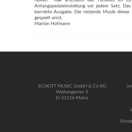
Noten  mal erscheint der Hinweis im Dru
Anfangspedaleinstellung vor jedem Satz. Das 
korrekte Ausgabe. Die reizende Musik dieser 
gespielt wird.
Marion Hofmann
SCHOTT MUSIC GmbH & Co KG
or
Weihergarten 5
D-55116 Mainz
Print