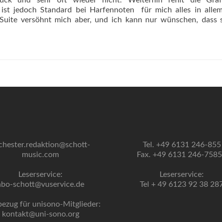
ck und sehr oft wieder nicht. Weiterhin fehlt die Graf
ist jedoch Standard bei Harfennoten  für mich alles in alle
Suite versöhnt mich aber, und ich kann nur wünschen, dass s
chester.redaktion@schott-
Tel. +49 6131 246-855
music.com
Fax. +49 6131 246-758
Leserservice:
Leserservice:
abo-schott@vuservice.de
Tel + 49 6123 92 38 28
bezug für unisono-Mitglieder:
kontakt@uni-sono.org