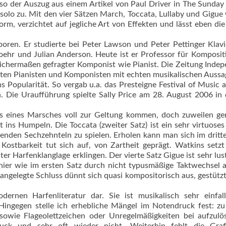
 so der Auszug aus einem Artikel von Paul Driver in The Sunday
e solo zu. Mit den vier Sätzen March, Toccata, Lullaby und Gigue
m, verzichtet auf jegliche Art von Effekten und lässt eben di
en. Er studierte bei Peter Lawson und Peter Pettinger Klav
ehr und Julian Anderson. Heute ist er Professor für Komposi
leichermaßen gefragter Komponist wie Pianist. Die Zeitung Inde
eiten Pianisten und Komponisten mit echten musikalischen Aussag
 Popularität. So vergab u.a. das Presteigne Festival of Music 
n. Die Uraufführung spielte Sally Price am 28. August 2006 in 
us eines Marsches voll zur Geltung kommen, doch zuweilen ge
t ins Humpeln. Die Toccata (zweiter Satz) ist ein sehr virtuoses
enden Sechzehnteln zu spielen. Erholen kann man sich im dritt
he Kostbarkeit tut sich auf, von Zartheit geprägt. Watkins setz
ter Harfenklanglage erklingen. Der vierte Satz Gigue ist sehr lus
hier wie im ersten Satz durch nicht typusmäßige Taktwechsel 
ngelegte Schluss dünnt sich quasi kompositorisch aus, gestütz
ernen Harfenliteratur dar. Sie ist musikalisch sehr einfall
 Hingegen stelle ich erhebliche Mängel im Notendruck fest: zu
owie Flageolettzeichen oder Unregelmäßigkeiten bei aufzulö