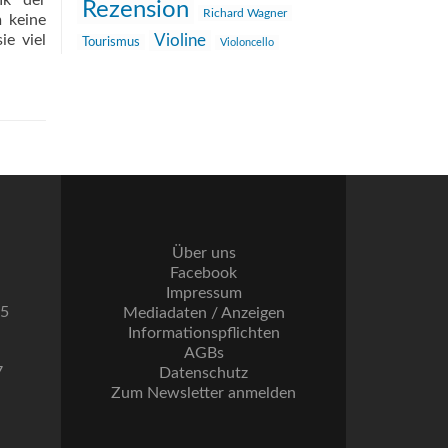
ik der
Rezension
Richard Wagner
m keine
ie viel
Violine
Tourismus
Violoncello
Über uns
Facebook
Impressum
55
Mediadaten / Anzeigen
Informationspflichten
AGBs
7
Datenschutz
Zum Newsletter anmelden