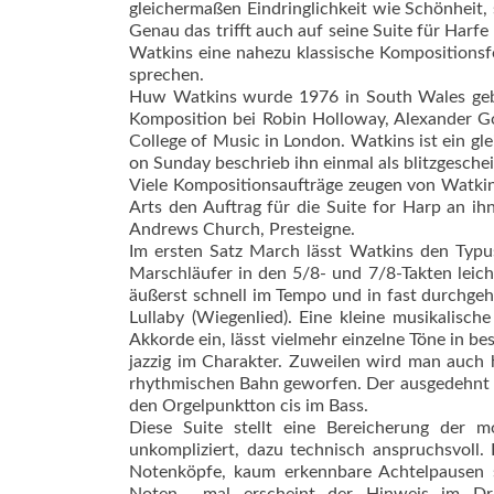
gleichermaßen Eindringlichkeit wie Schönheit,
Genau das trifft auch auf seine Suite für Harf
Watkins eine nahezu klassische Kompositionsfor
sprechen.
Huw Watkins wurde 1976 in South Wales gebor
Komposition bei Robin Holloway, Alexander Go
College of Music in London. Watkins ist ein g
on Sunday beschrieb ihn einmal als blitzgesch
Viele Kompositionsaufträge zeugen von Watkins
Arts den Auftrag für die Suite for Harp an ih
Andrews Church, Presteigne.
Im ersten Satz March lässt Watkins den Typ
Marschläufer in den 5/8- und 7/8-Takten leich
äußerst schnell im Tempo und in fast durchgeh
Lullaby (Wiegenlied). Eine kleine musikalisc
Akkorde ein, lässt vielmehr einzelne Töne in bes
jazzig im Charakter. Zuweilen wird man auch 
rhythmischen Bahn geworfen. Der ausgedehnt a
den Orgelpunktton cis im Bass.
Diese Suite stellt eine Bereicherung der mod
unkompliziert, dazu technisch anspruchsvoll.
Notenköpfe, kaum erkennbare Achtelpausen s