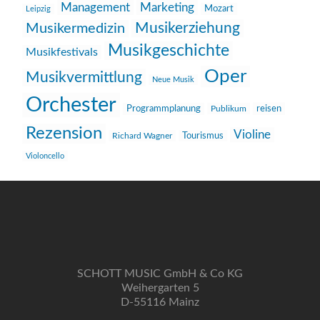
Management
Marketing
Mozart
Leipzig
Musikerziehung
Musikermedizin
Musikgeschichte
Musikfestivals
Oper
Musikvermittlung
Neue Musik
Orchester
reisen
Programmplanung
Publikum
Rezension
Violine
Richard Wagner
Tourismus
Violoncello
SCHOTT MUSIC GmbH & Co KG
Weihergarten 5
D-55116 Mainz