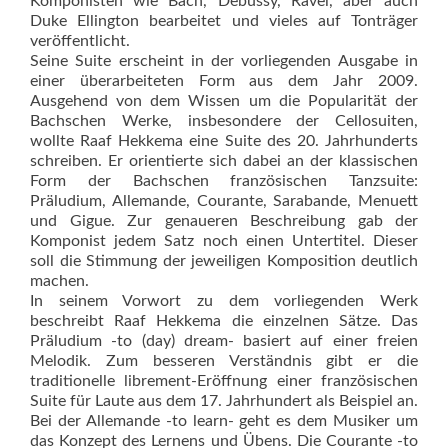
Komponisten wie Bach, Debussy, Ravel, aber auch
Duke Ellington bearbeitet und vieles auf Tonträger
veröffentlicht.
Seine Suite erscheint in der vorliegenden Ausgabe in
einer überarbeiteten Form aus dem Jahr 2009.
Ausgehend von dem Wissen um die Populari­tät der
Bachschen Werke, insbesondere der Cellosuiten,
wollte Raaf Hekkema eine Suite des 20. Jahrhunderts
schreiben. Er orientierte sich dabei an der klassischen
Form der Bachschen französischen Tanzsuite:
Präludium, Allemande, Courante, Sarabande, Menuett
und Gigue. Zur genaueren Beschreibung gab der
Komponist jedem Satz noch einen Untertitel. Dieser
soll die Stimmung der jeweiligen Komposition deutlich
machen.
In seinem Vorwort zu dem vorliegenden Werk
beschreibt Raaf Hekkema die einzelnen Sätze. Das
Präludium -to (day) dream- basiert auf einer freien
Melodik. Zum besseren Verständnis gibt er die
traditionelle librement-Eröffnung einer französischen
Suite für Laute aus dem 17. Jahrhundert als Beispiel an.
Bei der Allemande -to learn- geht es dem Musiker um
das Konzept des Lernens und Übens. Die Courante -to