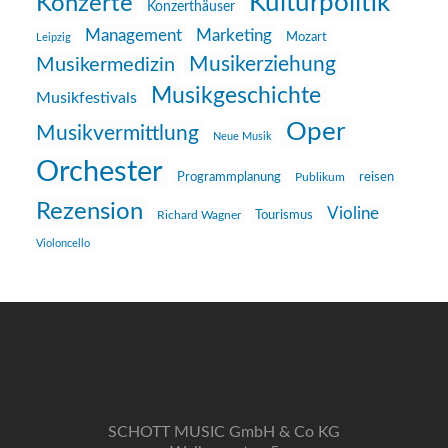
Kulturpolitik
Konzerte
Konzerthäuser
Management
Marketing
Mozart
Leipzig
Musikerziehung
Musikermedizin
Musikgeschichte
Musikfestivals
Oper
Musikvermittlung
Neue Musik
Orchester
reisen
Programmplanung
Publikum
Rezension
Violine
Richard Wagner
Tourismus
Violoncello
SCHOTT MUSIC GmbH & Co KG