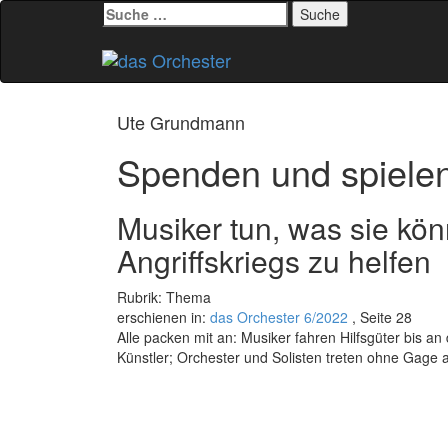
Suche
nach:
Zum
Inhalt
springen
Ute Grundmann
Spenden und spiele
Musiker tun, was sie kö
Angriffskriegs zu helfen
Rubrik: Thema
erschienen in:
das Orchester 6/2022
, Seite 28
Alle packen mit an: Musiker fahren Hilfsgüter bis a
Künstler; Orchester und Solisten treten ohne Gage a