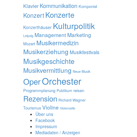
Kommunikation
Klavier
Komponist
Konzerte
Konzert
Kulturpolitik
Konzerthäuser
Management
Marketing
Leipzig
Musikermedizin
Mozart
Musikerziehung
Musikfestivals
Musikgeschichte
Musikvermittlung
Neue Musik
Orchester
Oper
Programmplanung
reisen
Publikum
Rezension
Richard Wagner
Violine
Tourismus
Violoncello
Über uns
Facebook
Impressum
Mediadaten / Anzeigen