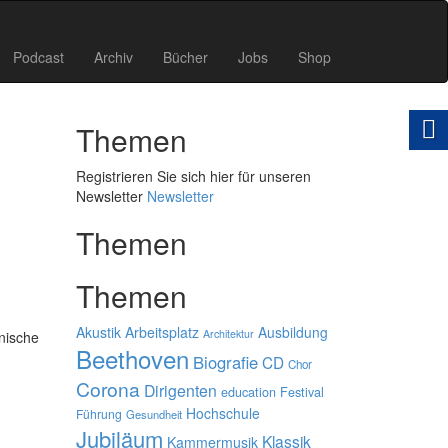
Podcast
Archiv
Bücher
Jobs
Shop
Themen
Registrieren Sie sich hier für unseren
Newsletter
Newsletter
Themen
Themen
Akustik
Arbeitsplatz
Ausbildung
Architektur
inische
Beethoven
Biografie
CD
Chor
Corona
Dirigenten
education
Festival
Hochschule
Führung
Gesundheit
Jubiläum
Klassik
Kammermusik