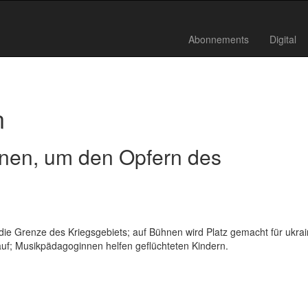
Abonnements
Digital
n
nnen, um den Opfern des
n die Grenze des Kriegsgebiets; auf Bühnen wird Platz gemacht für ukra
uf; ­Musik­pädagoginnen helfen geflüchteten Kindern.