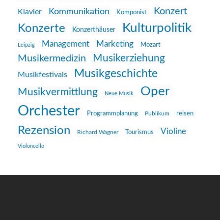
Konzert
Kommunikation
Klavier
Komponist
Kulturpolitik
Konzerte
Konzerthäuser
Management
Marketing
Mozart
Leipzig
Musikerziehung
Musikermedizin
Musikgeschichte
Musikfestivals
Oper
Musikvermittlung
Neue Musik
Orchester
reisen
Programmplanung
Publikum
Rezension
Violine
Richard Wagner
Tourismus
Violoncello