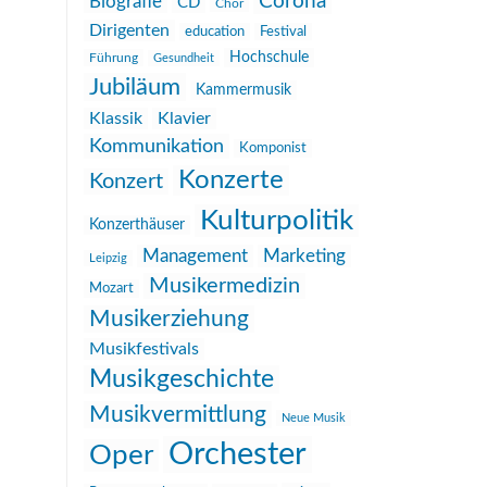
Corona
Biografie
CD
Chor
Dirigenten
education
Festival
Hochschule
Führung
Gesundheit
Jubiläum
Kammermusik
Klassik
Klavier
Kommunikation
Komponist
Konzerte
Konzert
Kulturpolitik
Konzerthäuser
Management
Marketing
Leipzig
Musikermedizin
Mozart
Musikerziehung
Musikfestivals
Musikgeschichte
Musikvermittlung
Neue Musik
Orchester
Oper