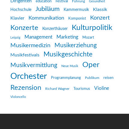
Dirigenten
education
Festival
Führung
Gesundheit
Jubiläum
Klassik
Hochschule
Kammermusik
Konzert
Kommunikation
Klavier
Komponist
Kulturpolitik
Konzerte
Konzerthäuser
Management
Marketing
Mozart
Leipzig
Musikerziehung
Musikermedizin
Musikgeschichte
Musikfestivals
Oper
Musikvermittlung
Neue Musik
Orchester
reisen
Programmplanung
Publikum
Rezension
Violine
Richard Wagner
Tourismus
Violoncello