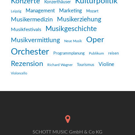
Kulturpolitik
Konzerte
Konzerthäuser
Management
Marketing
Mozart
Leipzig
Musikerziehung
Musikermedizin
Musikgeschichte
Musikfestivals
Oper
Musikvermittlung
Neue Musik
Orchester
reisen
Programmplanung
Publikum
Rezension
Violine
Richard Wagner
Tourismus
Violoncello
SCHOTT MUSIC GmbH & Co KG