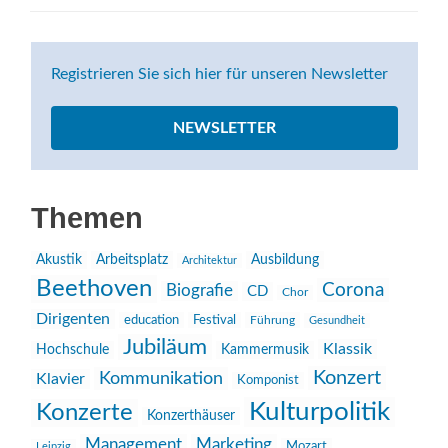
Registrieren Sie sich hier für unseren Newsletter
NEWSLETTER
Themen
Akustik
Arbeitsplatz
Ausbildung
Architektur
Beethoven
Corona
Biografie
CD
Chor
Dirigenten
education
Festival
Führung
Gesundheit
Jubiläum
Klassik
Hochschule
Kammermusik
Konzert
Kommunikation
Klavier
Komponist
Kulturpolitik
Konzerte
Konzerthäuser
Management
Marketing
Mozart
Leipzig