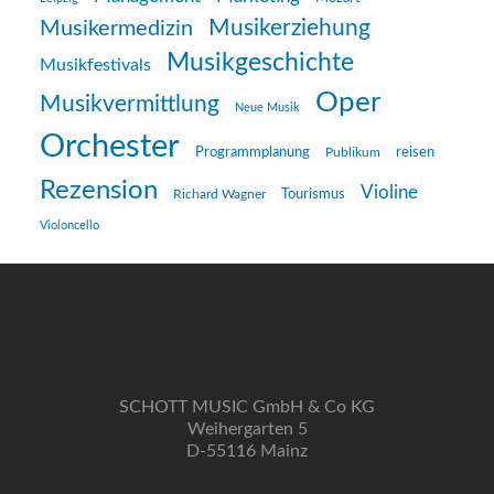
Musikerziehung
Musikermedizin
Musikgeschichte
Musikfestivals
Oper
Musikvermittlung
Neue Musik
Orchester
reisen
Programmplanung
Publikum
Rezension
Violine
Richard Wagner
Tourismus
Violoncello
SCHOTT MUSIC GmbH & Co KG
Weihergarten 5
D-55116 Mainz