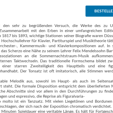
BESTELL
mmt den sehr zu begrüßenden Versuch, die Werke des zu U
Zusammenarbeit mit den Erben in einer umfangreichen Editi
on 1817 bis 1893, wichtige Stationen seiner Biografie waren Düss
ls Hochschullehrer für Klavier, Partiturspiel und Musiktheorie täti
Orchester-, Kammermusik- und Klavierkompositionen auf. In 
ch das Scherzo eine Nähe zu seinem Lehrer Felix Mendelssohn Bar
 Assoziationen an die Sommernachtstraum-Musik aufkommen
nternen Taktwechseln. Das traditionelle Formschema bildet z
iner starren Zweiteiligkeit des Hauptteils und eine figu
handhabt. Der Tonsatz ist oft imitatorisch, alle Stimmen we
table Melodik aus, sowohl im Haupt- als auch im Seitensat
 steht. Die formale Disposition entspricht dem überlieferten 
che Abschnitte sind vor allem in den Durchführungen zu find
ragen und espressivo, die Reprise als Figuralvaria-
 molto ist ein Tanzsatz. Mit vielen Liegetönen und Bordunen
eschlagen, der sich nach der Exposition chromatisch verdichtet.
 Minuten Spieldauer eine veritable Länge. Es hält für Fortgesch