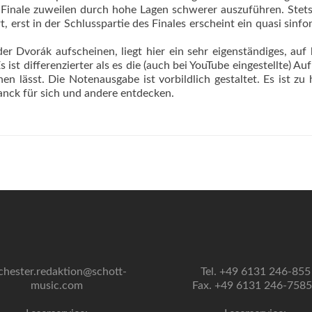
im Finale zuweilen durch hohe Lagen schwerer auszuführen. Stets
erst in der Schlusspartie des Finales erscheint ein quasi sinfo
 Dvorák aufscheinen, liegt hier ein sehr eigenständiges, au
t differenzierter als es die (auch bei YouTube eingestellte) A
n lässt. Die Notenausgabe ist vorbildlich gestaltet. Es ist zu 
nck für sich und andere entdecken.
chester.redaktion@schott-
Tel. +49 6131 246-855
music.com
Fax. +49 6131 246-758