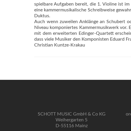
spielbare Aufgaben bereit, die 1. Violine ist 
eine kammermusikalische Schreibweise gewahrt, 
Duktus.
Auch wenn zuweilen Anklänge an Schubert oder
Niveau komponiertes Kammermusikwerk vor. Es is
mit dem erweiterten Edinger-Quartett erscheine
dass viele Musiker den Komponisten Eduard Fra
Christian Kuntze-Krakau
SCHOTT MUSIC GmbH & Co KG
or
Weihergarten 5
D-55116 Mainz