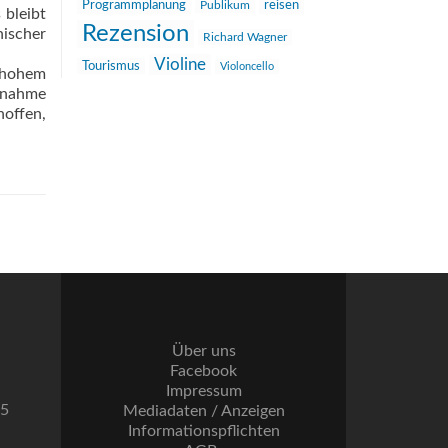
reisen
Programmplanung
Publikum
 bleibt
Rezension
nischer
Richard Wagner
Violine
Tourismus
Violoncello
f hohem
ufnahme
hoffen,
Über uns
Facebook
Impressum
55
Mediadaten / Anzeigen
Informationspflichten