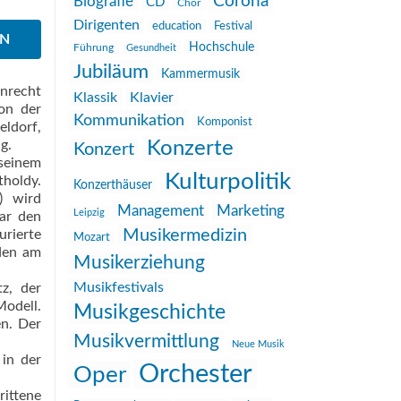
Corona
Biografie
CD
Chor
Dirigenten
education
Festival
EN
Hochschule
Führung
Gesundheit
Jubiläum
Kammermusik
nrecht
Klassik
Klavier
on der
Kommunikation
Komponist
eldorf,
g.
Konzerte
Konzert
seinem
Kulturpolitik
tholdy.
Konzerthäuser
) wird
Management
Marketing
Leipzig
war den
Musikermedizin
rierte
Mozart
rden am
Musikerziehung
Musikfestivals
z, der
Modell.
Musikgeschichte
en. Der
Musikvermittlung
Neue Musik
 in der
Orchester
Oper
rittene