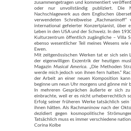
zusammengetragen und kommentiert veröffentl
oder nur unvollständig publiziert. Die 
Nachschlagewerk aus dem Englischen überse
verwendeten Schreibweise „Rachmaninoff“ 
international gefeierter Konzertpianist, übe
Leben in den USA und der Schweiz. In den 1930e
Kulturzentrum öffentlich zugängliche – Villa
ebenso wesentlicher Teil meines Wesens wie 
Ewen.
Mit zeitgenössischen Werken tat er sich sein 
der eigenwilligen Exzentrik der heutigen mus
Magazin
Musical America
. „Die Methoden Stra
werde mich jedoch von ihnen fern halten.“ Ra
der Arbeit an einer neuen Komposition kann
beginne um neun Uhr morgens und gönne mir bi
In mehreren Gesprächen äußerte er sich z
einbrachte, weil er es nicht urheberrechtlich 
Erfolg seiner früheren Werke tatsächlich sei
ihnen hätten. Als Rachmaninow nach der Oktob
dezidiert gegen kosmopolitische Strömungen
Tatsächlich muss es immer verschiedene nationa
Corina Kolbe