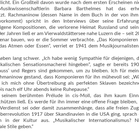
icht. Ein Großteil davon wurde nach dem ersten Erscheinen n
Musikwissenschaftlerin Barbara Barthelmes hat das erhe
tzt. Rachmaninow (dessen Name in dem Buch in der von ihm 
vorkommt) spricht in den Interviews über seine Erfahrung
r eigene Kompositionen, die verlorene Heimat Russland und sei
r Jahren ließ er am Vierwaldstättersee nahe Luzern die – seit 2
 Senar bauen, wo er die Sommer verbrachte. „Das Komponieren 
das Atmen oder Essen“, verriet er 1941 dem Musikjournaliste
Leben lang schwer. „Ich habe wenig Sympathie für diejenigen, d
ikalischen Sensationsmacherei hingeben“, sagte er bereits 1
uss’ und Regers sind gekommen, um zu bleiben. Ich für mein
chmaninow gestand, dass Komponieren für ihn mühevoll sei: „
 ich mich ohne Übertreibung als perfekten Sklaven bezeichne
s nach elf Uhr abends keine Ruhepause.“
u seinem berühmten Prélude in cis-Moll, das ihm kaum Ein
schützen ließ. Es werde für ihn immer eine offene Frage bleiben,
n Verdienst sei oder damit zusammenhänge, dass alle freien Zu
errevolution 1917 über Skandinavien in die USA ging, sprach 
 in der Kultur aus. „Musikalischer Internationalismus? Ni
le Stile geben.“