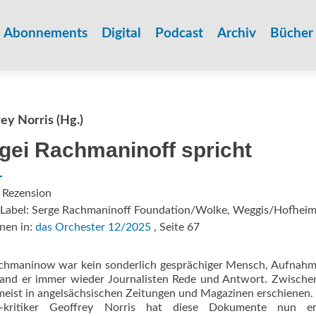
Zum
Inhalt
Abonnements
Digital
Podcast
Archiv
Bücher
springen
ey Norris (Hg.)
gei Rachmaninoff spricht
 Rezension
/Label: Serge Rachmaninoff Foundation/Wolke, Weggis/Hofhei
nen in:
das Orchester 12/2025
, Seite 67
Rachmaninow war kein sonderlich gesprächiger Mensch, Aufnah
tand er immer wieder Journalisten Rede und Antwort. Zwisch
umeist in angelsächsischen Zeitungen und Magazinen erschienen.
 -kritiker Geoffrey Norris hat diese Dokumente nun er