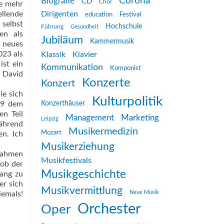
Corona
Biografie
CD
Chor
ie mehr
llende
Dirigenten
education
Festival
selbst
Hochschule
Führung
Gesundheit
en als
Jubiläum
Kammermusik
n neues
023 als
Klassik
Klavier
ist ein
Kommunikation
Komponist
n David
Konzerte
Konzert
ie sich
Kulturpolitik
909 dem
Konzerthäuser
en Teil
Management
Marketing
Leipzig
Während
Musikermedizin
Mozart
n. Ich
Musikerziehung
nahmen
Musikfestivals
 ob der
Musikgeschichte
gang zu
er sich
Musikvermittlung
Neue Musik
emals!
Orchester
Oper